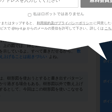
ポイ
ポイ
クまたはタップすると、
利用規約及びプライバシーポリシー
に同意した
スで @try-it.jp からのメールの受信を許可して下さい。詳しくは
こち
うに場合の数をすべて目に見えるようにして書
ポイ
。上の図では、姉と弟の2人が1回じゃんけんす
を示しているよ。すべて書きだせるから、
数
え上げることは起きづらい
よね。
ポイ
は、樹形図を使おうとすると書き出すパターン
ポイ
かり過ぎる場合もある。樹形図以外で数え上げ
するとして、今回はこの樹形図を使いこなせる
。
ポイ