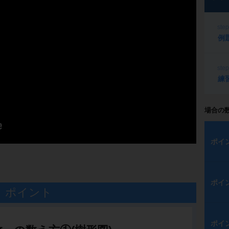
ste
例
ste
練
場合の
ポイ
ポイ
ポイント
ポイ