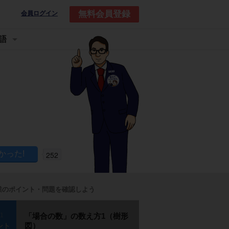
無料会員登録
会員ログイン
語
252
業のポイント・問題を確認しよう
p1
「場合の数」の数え方1（樹形
図）
ント