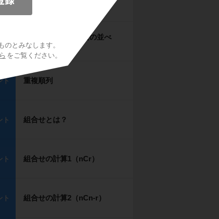
円順列
ント
円順列の活用（男女の並べ
ント
ものとみなします。
方）
ら
をご覧ください。
重複順列
ント
組合せとは？
ント
組合せの計算1（nCr）
ント
組合せの計算2（nCn-r）
ント