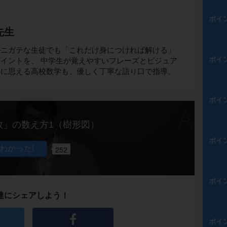
ポイ
生
先生
がニガテな生徒でも「これだけ身につければ解ける」
ポイ
イントを、 中学生が覚えやすいフレーズとビジュア
解に思える高校数学も、優しく丁寧な語り口で指導。
ポイ
数」の数え方1（樹形図）
ポイ
252
ポイ
達にシェアしよう！
ポイ