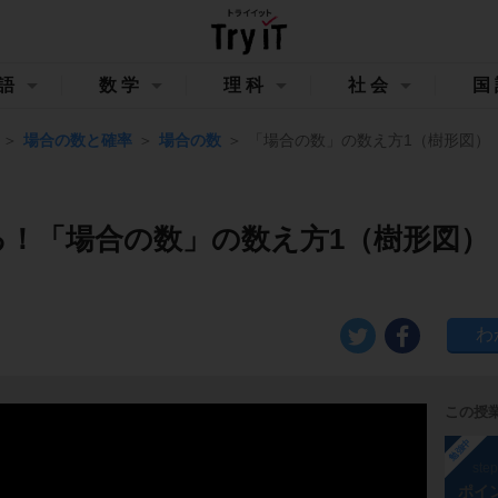
語
数学
理科
社会
国
場合の数と確率
場合の数
「場合の数」の数え方1（樹形図）
る！「場合の数」の数え方1（樹形図）
この授
勉強中
ste
ポイ