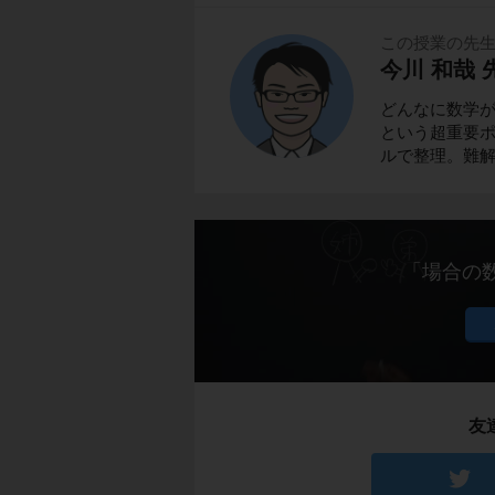
この授業の先
今川 和哉 
どんなに数学
という超重要ポ
ルで整理。難
「場合の
友