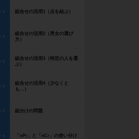
組合せの活用1（点を結ぶ）
ント
組合せの活用2（男女の選び
ント
方）
組合せの活用3（特定の人を選
ント
ぶ）
組合せの活用4（少なくと
ント
も…）
組分けの問題
ント
「nPr」と「nCr」の使い分け
ント