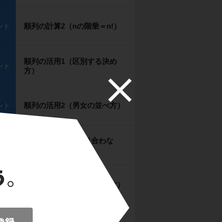
順列の計算2（nの階乗＝n!）
ント
順列の活用1（区別する決め
ント
方）
順列の活用2（男女の並べ方）
ント
順列の活用3（”隣り合わな
ント
い”並べ方）
順列の活用4（整数の並べ方）
ント