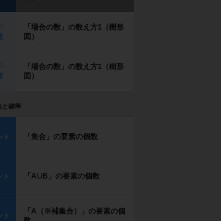
p2
「場合の数」の数え方1（樹形
図）
題
p3
「場合の数」の数え方1（樹形
図）
習
数と確率
「集合」の要素の個数
ント
「A∪B」の要素の個数
ント
「A（※補集合）」の要素の個
ント
数