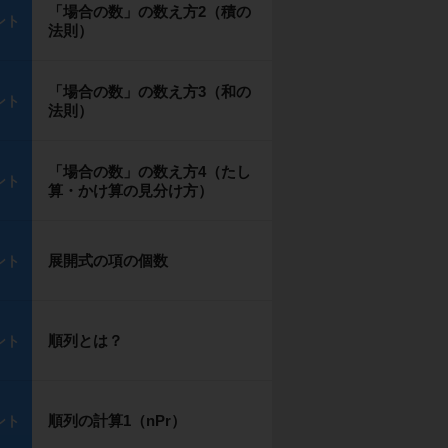
「場合の数」の数え方2（積の
ント
法則）
「場合の数」の数え方3（和の
ント
法則）
「場合の数」の数え方4（たし
ント
算・かけ算の見分け方）
展開式の項の個数
ント
順列とは？
ント
順列の計算1（nPr）
ント