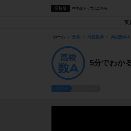
高校版
中学生トップはこちら
英
ホーム
数学
高校数学
高校数学A
5分でわか
ポイント
例題
練習