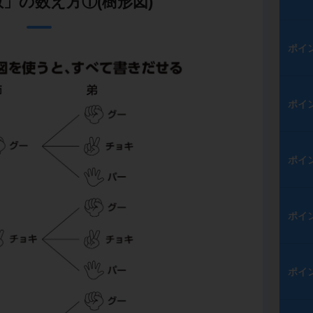
」の数え方①(樹形図)
ポイ
ポイ
ポイ
ポイ
ポイ