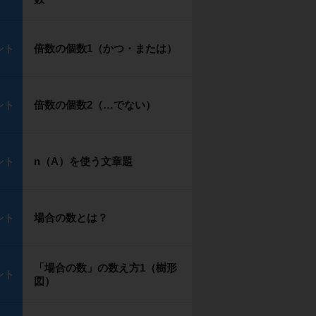
倍数の個数1（かつ・または）
ント
倍数の個数2（…でない）
ント
n（A）を使う文章題
ント
場合の数とは？
ント
「場合の数」の数え方1（樹形
ント
図）