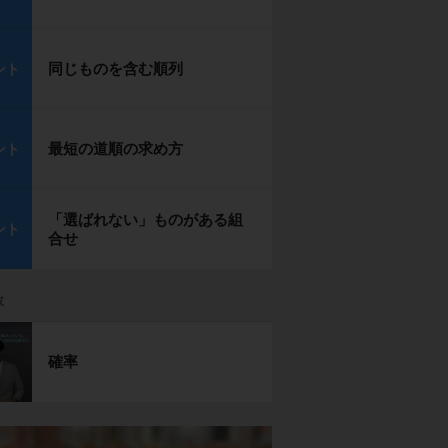
同じものを含む順列
ント
最短の道順の求め方
ント
「選ばれない」ものがある組
ント
合せ
数
確率