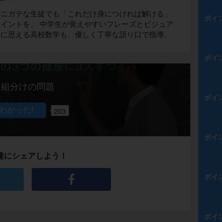
がニガテな生徒でも「これだけ身につければ解ける」
ポイ
イントを、 中学生が覚えやすいフレーズとビジュア
解に思える高校数学も、優しく丁寧な語り口で指導。
ポイ
組分けの問題
ポイ
203
ポイ
達にシェアしよう！
ポイ
ポイ