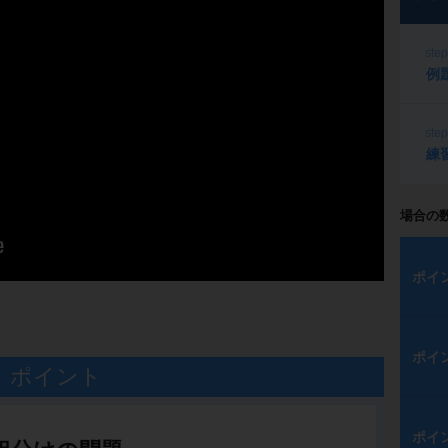
ste
例
ste
練
場合の
ポイ
ポイ
ポイント
ポイ