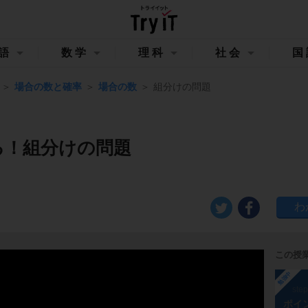
語
数学
理科
社会
国
場合の数と確率
場合の数
組分けの問題
る！組分けの問題
この授
勉強中
ste
ポイ