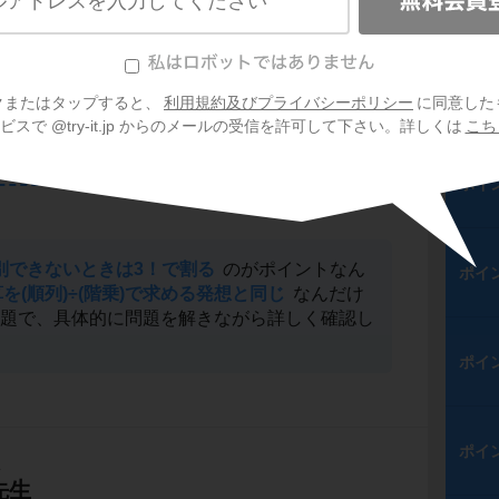
ポイ
ポイ
クまたはタップすると、
利用規約及びプライバシーポリシー
に同意した
スで @try-it.jp からのメールの受信を許可して下さい。詳しくは
こち
ポイ
別できないときは3！で割る
のがポイントなん
ポイ
を(順列)÷(階乗)で求める発想と同じ
なんだけ
例題で、具体的に問題を解きながら詳しく確認し
ポイ
ポイ
生
先生