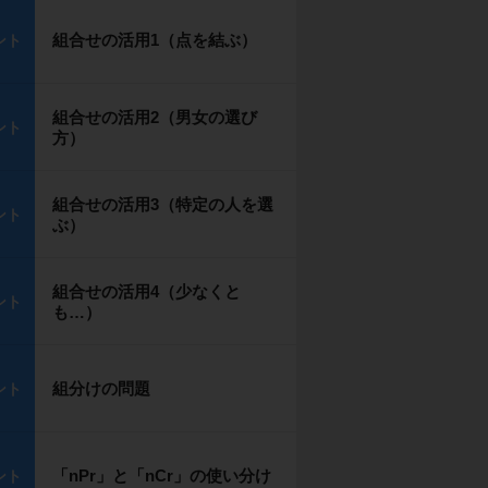
組合せの活用1（点を結ぶ）
ント
組合せの活用2（男女の選び
ント
方）
組合せの活用3（特定の人を選
ント
ぶ）
組合せの活用4（少なくと
ント
も…）
組分けの問題
ント
「nPr」と「nCr」の使い分け
ント