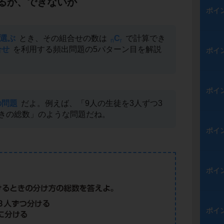
るか、できないか
ポイ
を選ぶ
とき、その組合せの数は
C
で計算でき
n
r
合せ
を利用する頻出問題の5パターン目を解説
ポイ
ポイ
の問題
だよ。例えば、「9人の生徒を3人ずつ3
きの総数」のような問題だね。
ポイ
ポイ
ポイ