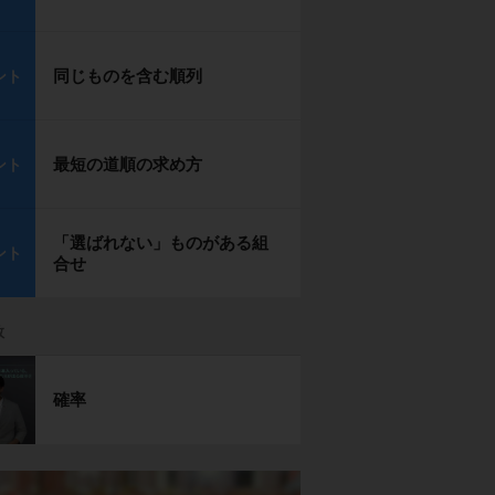
同じものを含む順列
ント
最短の道順の求め方
ント
「選ばれない」ものがある組
ント
合せ
数
確率