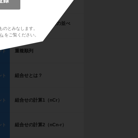
円順列
ント
円順列の活用（男女の並べ
ント
ものとみなします。
方）
ら
をご覧ください。
重複順列
ント
組合せとは？
ント
組合せの計算1（nCr）
ント
組合せの計算2（nCn-r）
ント