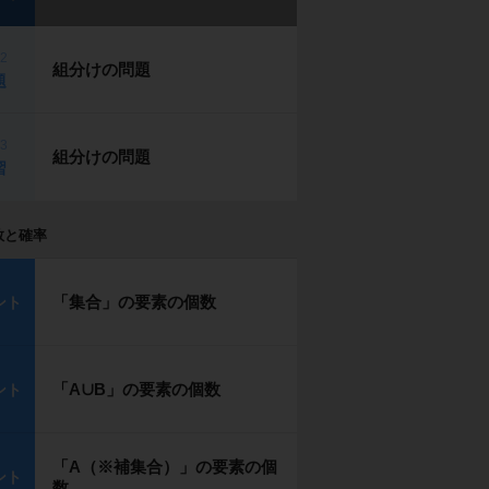
p2
組分けの問題
題
p3
組分けの問題
習
数と確率
「集合」の要素の個数
ント
「A∪B」の要素の個数
ント
「A（※補集合）」の要素の個
ント
数