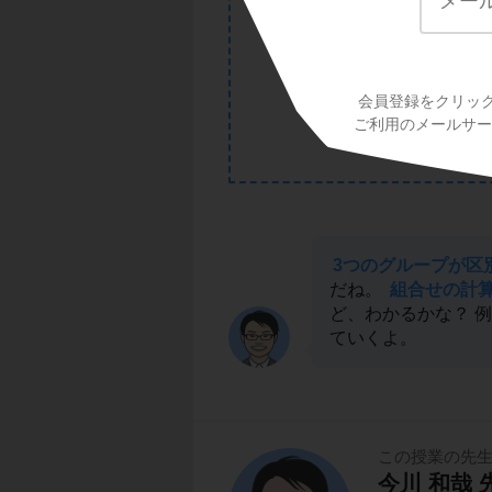
会員登録をクリッ
ご利用のメールサービ
3つのグループが区
だね。
組合せの計算
ど、わかるかな？ 
ていくよ。
この授業の先
今川 和哉 