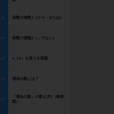
倍数の個数1（かつ・または）
ント
倍数の個数2（…でない）
ント
n（A）を使う文章題
ント
場合の数とは？
ント
「場合の数」の数え方1（樹形
ント
図）