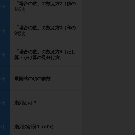
「場合の数」の数え方2（積の
ント
法則）
「場合の数」の数え方3（和の
ント
法則）
「場合の数」の数え方4（たし
ント
算・かけ算の見分け方）
展開式の項の個数
ント
順列とは？
ント
順列の計算1（nPr）
ント