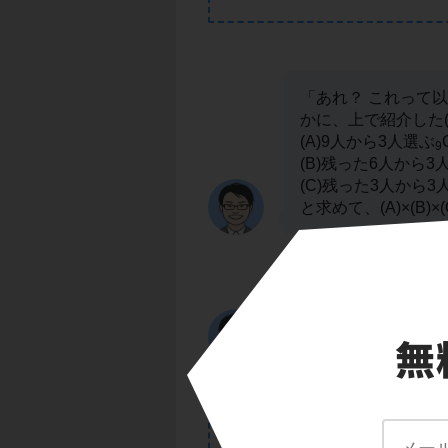
「あれ？ これって
かに、上で紹介した(
(A)9人から3人選ぶ
9
(B)残った6人から3
(C)残った3人から3
と求めて、(A)×(B
でも(2)の問題はど
同じように計算でき
てしまうんだ。解法
POINT