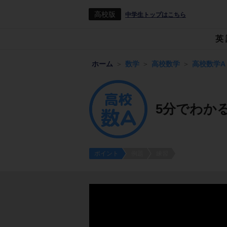
高校版
中学生トップはこちら
英
ホーム
数学
高校数学
高校数学A
5分でわか
ポイント
例題
練習