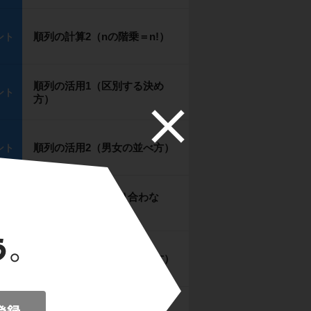
順列の計算2（nの階乗＝n!）
ント
順列の活用1（区別する決め
ント
方）
順列の活用2（男女の並べ方）
ント
順列の活用3（”隣り合わな
ント
い”並べ方）
順列の活用4（整数の並べ方）
ント