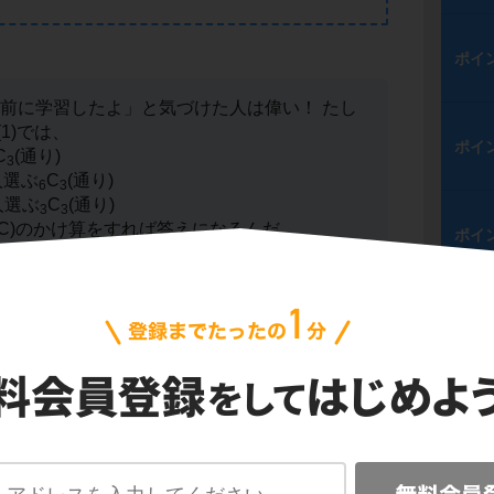
ポイ
以前に学習したよ」と気づけた人は偉い！ たし
1)では、
ポイ
C
(通り)
3
人選ぶ
C
(通り)
6
3
人選ぶ
C
(通り)
3
3
)×(C)のかけ算をすれば答えになるんだ。
ポイ
ポイ
うかな？
「A,B,Cと区別しない」
んだね。(1)と
るようにも思えるけど、実はそれだと数えすぎ
のポイントを確認しよう。
ポイ