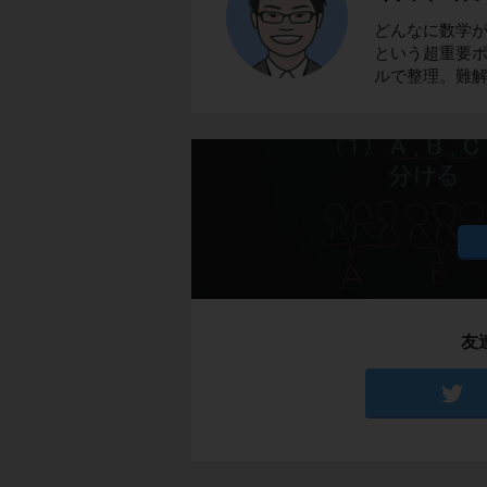
どんなに数学
という超重要ポ
ルで整理。難
友