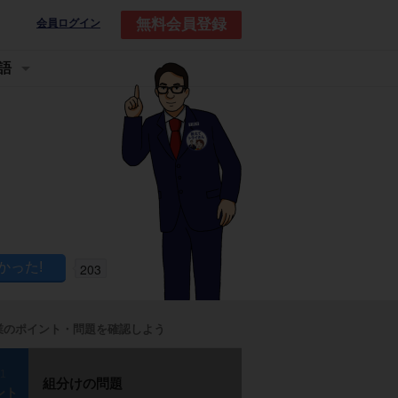
無料会員登録
会員ログイン
語
203
業のポイント・問題を確認しよう
p1
組分けの問題
ント