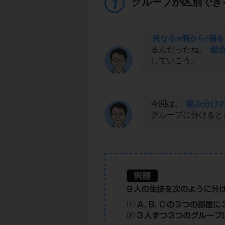
グループが区別でき
異なるn個からr個
るんだったね。
組
していこう。
今回は、
組み分け
グループに分けると