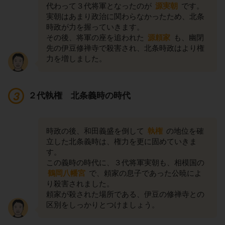
代わって３代将軍となったのが
源実朝
です。
実朝はあまり政治に関わらなかったため、北条
時政が力を握っていきます。
その後、将軍の座を追われた
源頼家
も、幽閉
先の伊豆修禅寺で殺害され、北条時政はより権
力を増しました。
２代執権 北条義時の時代
時政の後、和田義盛を倒して
執権
の地位を確
立した北条義時は、権力を更に固めていきま
す。
この義時の時代に、３代将軍実朝も、相模国の
鶴岡八幡宮
で、頼家の息子であった公暁によ
り殺害されました。
頼家が殺された場所である、伊豆の修禅寺との
区別をしっかりとつけましょう。