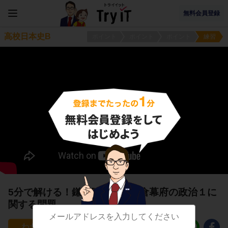
無料会員登録
高校日本史B
ポイント
ポイント
ポイント
練習
5分で解ける！鎌倉時代４ 鎌倉幕府の政治１に
関する問題
34