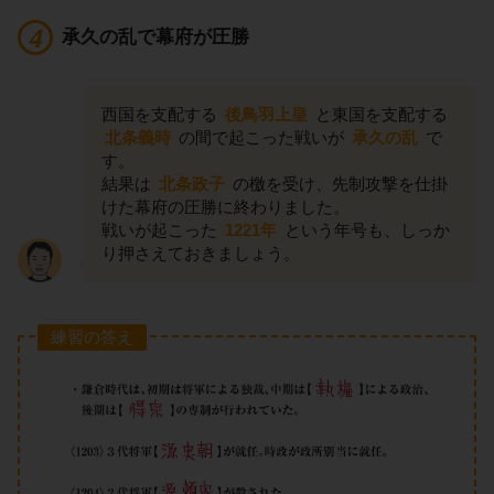
承久の乱で幕府が圧勝
西国を支配する
後鳥羽上皇
と東国を支配する
北条義時
の間で起こった戦いが
承久の乱
で
す。
結果は
北条政子
の檄を受け、先制攻撃を仕掛
けた幕府の圧勝に終わりました。
戦いが起こった
1221年
という年号も、しっか
り押さえておきましょう。
練習の答え