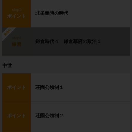
step3
北条義時の時代
ポイント
勉強中
step4
鎌倉時代４ 鎌倉幕府の政治１
練習
中世
ポイント
荘園公領制１
ポイント
荘園公領制２