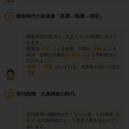
鎌倉時代の全体像「将軍→執権→得宗」
鎌倉時代の政治は、大きく３つの時期に分けら
れます。
初期は
将軍
による独裁、中期は
執権
による
政治、後期は北条氏の
得宗
による専制政治が
行われました。
執権
、
得宗
はいずれも、北条氏が就いた地位
です。
初代執権 北条時政の時代
初代将軍の源頼朝が亡くなった後、２代将軍
源
頼家
は北条時政によって将軍の座を追われてし
まいます。