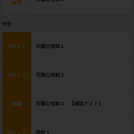
練習
中世
ポイント
荘園公領制１
ポイント
荘園公領制２
問題
荘園公領制３ 【確認テスト】
ポイント
院政１