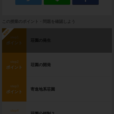
この授業のポイント・問題を確認しよう
勉強中
step1
荘園の発生
ポイント
step2
荘園の開発
ポイント
step3
寄進地系荘園
ポイント
step4
荘園公領制２