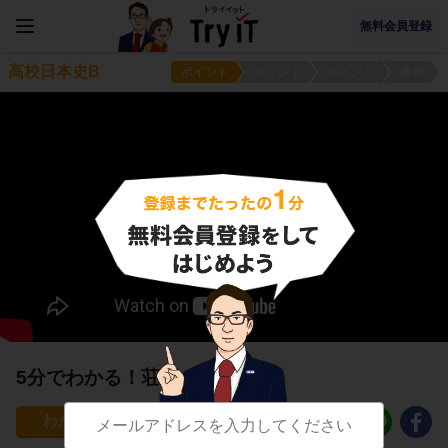
無料会員登録
高校日本史B
ポイント
ポイント
ポイント
練習
5分でわかる！荘園の発生
236