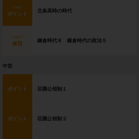
step2
北条高時の時代
ポイント
step3
鎌倉時代８ 鎌倉時代の政治５
練習
中世
ポイント
荘園公領制１
ポイント
荘園公領制２