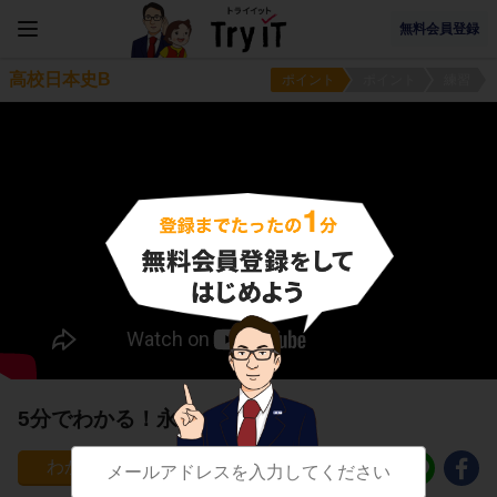
無料会員登録
高校日本史B
ポイント
ポイント
練習
5分でわかる！永仁の徳政令
295