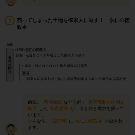
売ってしまった土地を御家人に返す！ 永仁の徳
政令
前回、
霜月騒動
などを経て
得宗専制の体制を
確立
した
北条貞時
が、引き続き権力を握って
います。
そんな中、
1297年
に
永仁の徳政令
が出され
ます。