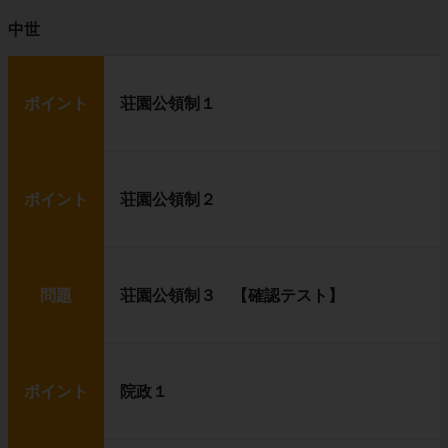
中世
ポイント
荘園公領制１
ポイント
荘園公領制２
問題
荘園公領制３ 【確認テスト】
ポイント
院政１