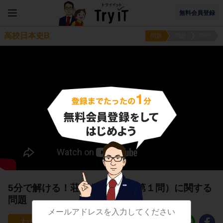
無料会員登録
高校日本史B
問題
問題
問題
5分で解ける！荘園公領制３（第１問）に関する
問題
120