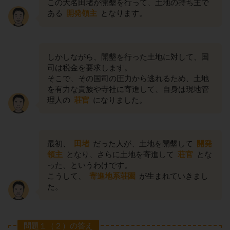
この大名田堵が開墾を行って、土地の持ち主で
ある
開発領主
となります。
しかしながら、開墾を行った土地に対して、国
司は税金を要求します。
そこで、その国司の圧力から逃れるため、土地
を有力な貴族や寺社に寄進して、自身は現地管
理人の
荘官
になりました。
最初、
田堵
だった人が、土地を開墾して
開発
領主
となり、さらに土地を寄進して
荘官
とな
った、というわけです。
こうして、
寄進地系荘園
が生まれていきまし
た。
問題１（２）の答え