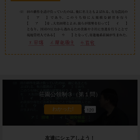
荘園公領制３（第１問）
120
友達にシェアしよう！