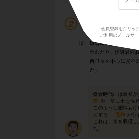
問題１（２）
会員登録をクリッ
ご利用のメールサービ
鎌倉時代には農業が
灰
や、草に土を混
このような肥料も使
とする
二毛作
が行
これは、米を収穫し
た。