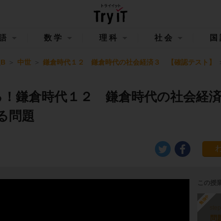
語
数学
理科
社会
国
B
中世
鎌倉時代１２ 鎌倉時代の社会経済３ 【確認テスト】
る！鎌倉時代１２ 鎌倉時代の社会経
る問題
この授
勉強中
ste
問