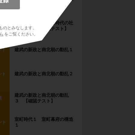
ント
会経済２
鎌倉時代１２ 鎌倉時代の社
題
ものとみなします。
会経済３ 【確認テスト】
ら
をご覧ください。
建武の新政と南北朝の動乱１
ント
建武の新政と南北朝の動乱２
ント
建武の新政と南北朝の動乱
題
３ 【確認テスト】
室町時代１ 室町幕府の構造
ント
１