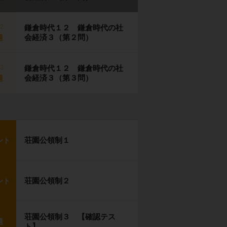
p2
鎌倉時代１２ 鎌倉時代の社
会経済３（第２問）
題
p3
鎌倉時代１２ 鎌倉時代の社
会経済３（第３問）
題
荘園公領制１
ント
荘園公領制２
ント
荘園公領制３ 【確認テス
題
ト】