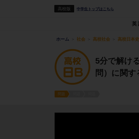
高校版
中学生トップはこちら
英
ホーム
社会
高校社会
高校日本史
5分で解け
問）に関す
問題
問題
問題