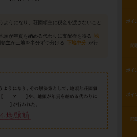
ポイ
うようになり、荘園領主に税金を渡さないこと
地頭が年貢を納める代わりに支配権を得る
地
園領主が土地を半分ずつ分ける
下地中分
が行
問
ポイ
ポイ
問