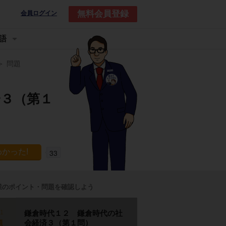
無料会員登録
会員ログイン
語
問題
済３（第１
33
業のポイント・問題を確認しよう
p1
鎌倉時代１２ 鎌倉時代の社
会経済３（第１問）
題