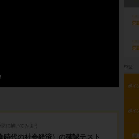
ste
問
ste
問
中世
ポイ
ポイ
一緒に解いてみよう
鎌倉時代の社会経済）の確認テスト
問