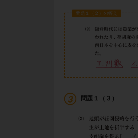
問題１（２）の答え
問題１（３）