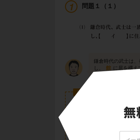
問題１（１）
鎌倉時代の武士は、
し、
館
に居を構え
問題１（１）の答え