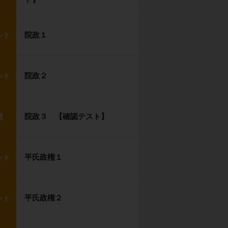
院政１
ント
院政２
ント
院政３ 【確認テスト】
題
平氏政権１
ント
平氏政権２
ント