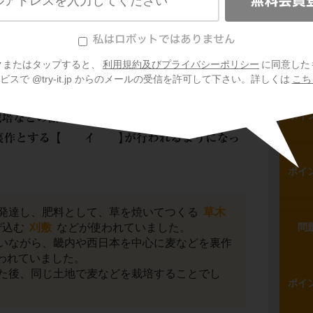
ポイ
問
クまたはタップすると、
利用規約及びプライバシーポリシー
に同意した
スで @try-it.jp からのメールの受信を許可して下さい。詳しくは
こち
ポイ
ポイ
発達し、肥料として、草を焼いてつくる
草木
ぜ込む
刈敷
などが使われていました。
問
いながら、畿内や西日本を中心に麦などを裏作
われていました。
た後、同じ土地で麦などを栽培することでし
ポイ