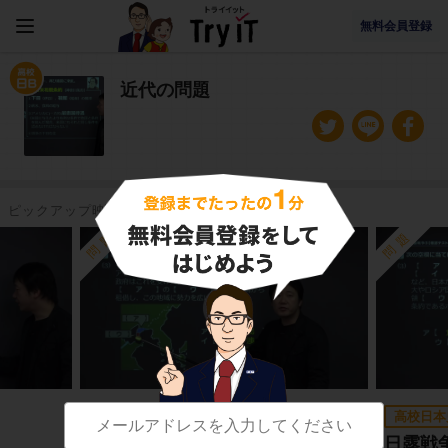
無料会員登録
近代の問題
ピックアップ映像授業
問題
問題
高校日本史B
高校日本
日清戦争３（第３問）
日露戦