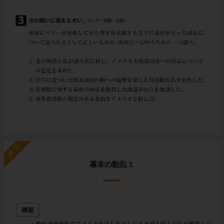
練習
幕末の動乱１