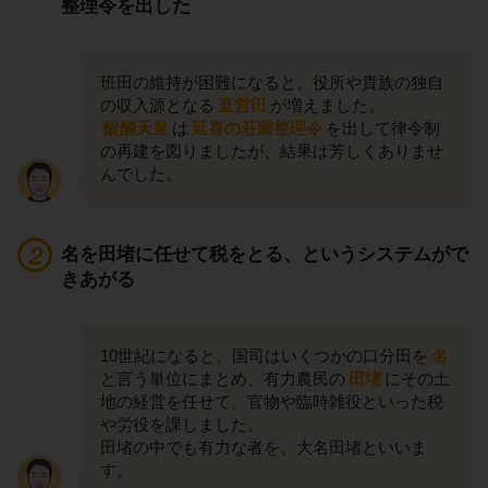
整理令を出した
班田の維持が困難になると、役所や貴族の独自
の収入源となる
直営田
が増えました。
醍醐天皇
は
延喜の荘園整理令
を出して律令制
の再建を図りましたが、結果は芳しくありませ
んでした。
名を田堵に任せて税をとる、というシステムがで
きあがる
10世紀になると、国司はいくつかの口分田を
名
と言う単位にまとめ、有力農民の
田堵
にその土
地の経営を任せて、官物や臨時雑役といった税
や労役を課しました。
田堵の中でも有力な者を、大名田堵といいま
す。