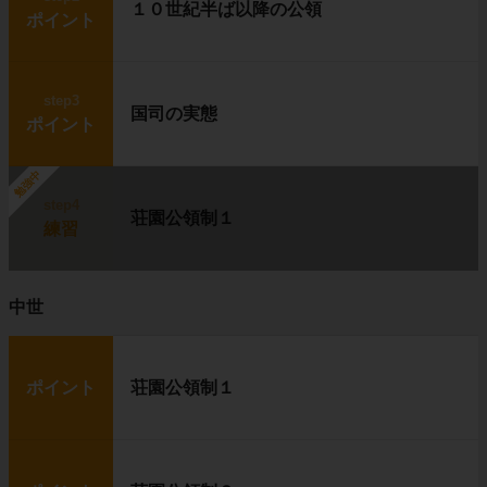
１０世紀半ば以降の公領
ポイント
step3
国司の実態
ポイント
勉強中
step4
荘園公領制１
練習
中世
ポイント
荘園公領制１