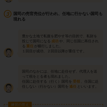
国司の売官売位が行われ、任地に行かない国司も
現れる
豊かな土地で私腹を肥やす等の目的で、私財を
投じて国司になる
成功
や、同じ任国に再任され
る
重任
が横行しました。
１回目が成功、２回目以降が重任です。
国司のなかには、任地に赴任せず、代理人を送
って税をとる者も現れました。
任国に赴任する（行く）国司を
受領
、任国に赴
任しない（行かない）国司を
遙任
といいます。
練習の答え