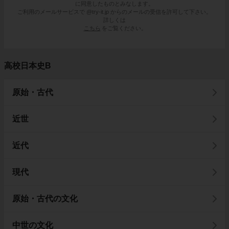
に同意したものとみなします。
ご利用のメールサービスで @try-it.jp からのメールの受信を許可して下さい。
詳しくは
こちら
をご覧ください。
高校日本史B
原始・古代
近世
近代
現代
原始・古代の文化
中世の文化