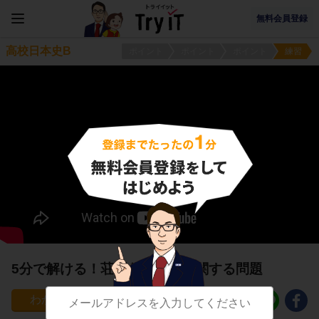
無料会員登録
高校日本史B
ポイント
ポイント
ポイント
練習
5分で解ける！荘園公領制１に関する問題
65