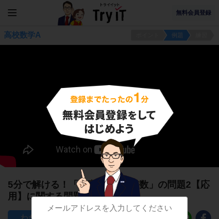
無料会員登録
高校数学A
ポイント
例題
練習
5分で解ける！「文字×文字＝整数」の問題2【応
用】に関する問題
20