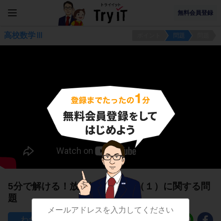
無料会員登録
高校数学Ⅲ
ポイント
問題
問題
5分で解ける！放物線の方程式（１）に関する問
題
43