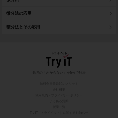
微分法の応用
積分法とその応用
勉強の「わからない」を5分で解決
無料会員登録10のメリット
会社概要
利用規約・プライバシーポリシー
よくある質問
授業一覧
Try IT（トライイット）に関するお知らせ