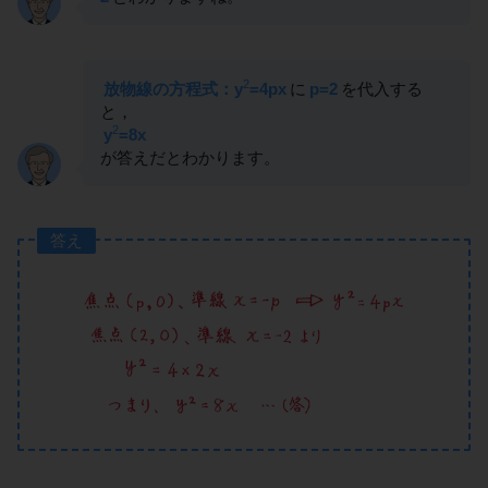
2
放物線の方程式：y
=4px
に
p=2
を代入する
と，
2
y
=8x
が答えだとわかります。
答え