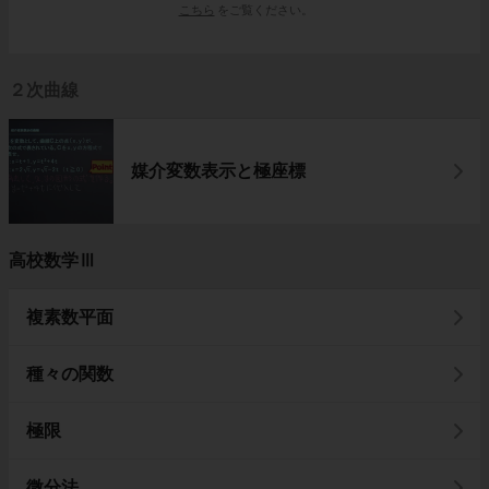
こちら
をご覧ください。
２次曲線
媒介変数表示と極座標
高校数学Ⅲ
複素数平面
種々の関数
極限
微分法