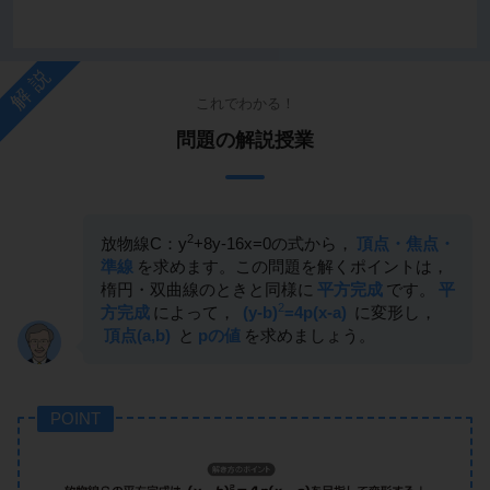
解説
これでわかる！
問題の解説授業
2
放物線C：y
+8y-16x=0の式から，
頂点・焦点・
準線
を求めます。この問題を解くポイントは，
楕円・双曲線のときと同様に
平方完成
です。
平
2
方完成
によって，
(y-b)
=4p(x-a)
に変形し，
頂点(a,b)
と
pの値
を求めましょう。
POINT