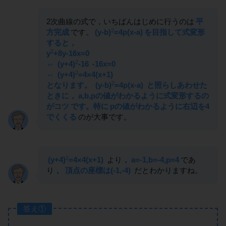
2次曲線の式で，いちばんはじめに行うのは
平
2
方完成
です。
(y-b)
=4p(x-a)
を目指して式変形
すると，
2
y
+8y-16x=0
2
⇔
(y+4)
-16
-16x=0
2
⇔
(y+4)
=4×4(x+1)
2
となります。
(y-b)
=4p(x-a)
と照らしあわせた
ときに，
a,b,pの値がわかるように式変形するの
がコツ
です。特に
pの値がわかるように右辺を4
でくくる
のが大事です。
2
(y+4)
=4×4(x+1)
より，
a=-1,b=-4,p=4
であ
り，
頂点の座標は(-1,-4)
だとわかりますね。
答え①