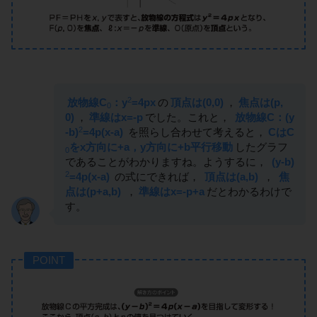
2
放物線C
：y
=4px
の
頂点は(0,0)
，
焦点は(p,
0
0)
，
準線はx=-p
でした。これと，
放物線C：(y
2
-b)
=4p(x-a)
を照らし合わせて考えると，
CはC
をx方向に+a，y方向に+b平行移動
したグラフ
0
であることがわかりますね。ようするに，
(y-b)
2
=4p(x-a)
の式にできれば，
頂点は(a,b)
，
焦
点は(p+a,b)
，
準線はx=-p+a
だとわかるわけで
す。
POINT