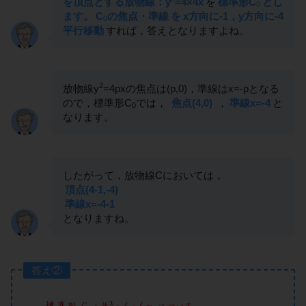
を頂点とする放物線：y
=4×4x
を
標準形C
とし
0
ます。
C
の焦点・準線
を
x方向に-1，y方向に-4
0
平行移動
すれば，答えとなりますよね。
2
放物線y
=4pxの焦点は(p,0)，準線はx=-pとなる
ので，標準形C
では，
焦点(4,0)
，
準線x=-4
と
0
なります。
したがって，放物線Cにおいては，
頂点(4-1,-4)
準線x=-4-1
となりますね。
答え②