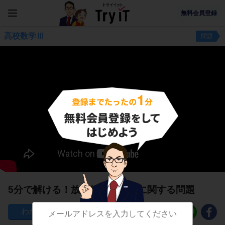
無料会員登録
高校数学Ⅲ
問題
5分で解ける！放物線の一般形に関する問題
61