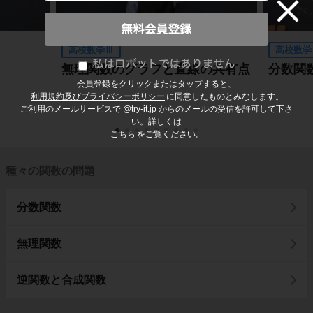
高校数学Ⅲ
高校数学
無理関数のグラフと直線の共有点
分数関
会員登録をクリックまたはタップすると、
利用規約及びプライバシーポリシー
に同意したものとみなします。
ご利用のメールサービスで @try-it.jp からのメールの受信を許可して下さ
い。詳しくは
こちら
をご覧ください。
種々の関数の問題
分数関数
無理関数
逆関数と合成関数