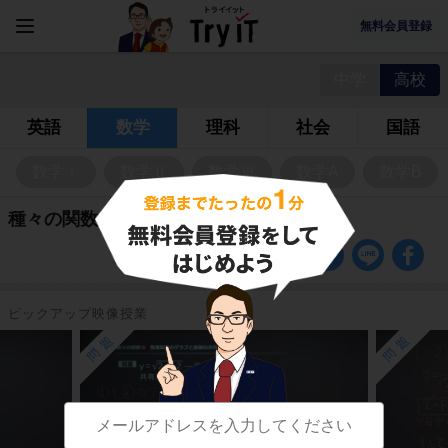
無料会員登録
中学
高校
英語
数学
理科
社会
国語
数学Ⅰ
数学Ⅱ
数学Ⅲ
数学A
数学B
種々の関数の問題
ピックアップ映像授業
問題
問題