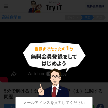
無料会員登録
高校数学Ⅲ
ポイント
問題
問題
5分で解ける！分数関数のグラフ（１）に関する
問題
31