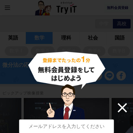
無料会員登録
中学
高校
英語
数学
理科
社会
国語
数学Ⅰ
数学Ⅱ
数学Ⅲ
数学A
数学B
微分法の応用
ピックアップ映像授業