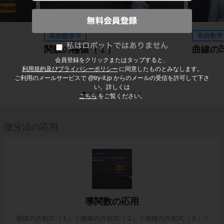
高校数学Ⅲ
高校数学
）
関数の極値（１）
曲線の
会員登録をクリックまたはタップすると、
利用規約及びプライバシーポリシー
に同意したものとみなします。
ご利用のメールサービスで @try-it.jp からのメールの受信を許可して下さ
い。詳しくは
こちら
をご覧ください。
微分法の応用
導関数の応用
接線の方程式（１） / 接線の方程式（２） / 接線の方程式（３） /