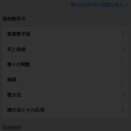
微分法の応用の問題を見る
＞
高校数学Ⅲ
複素数平面
式と曲線
種々の関数
極限
微分法
積分法とその応用
高校教科