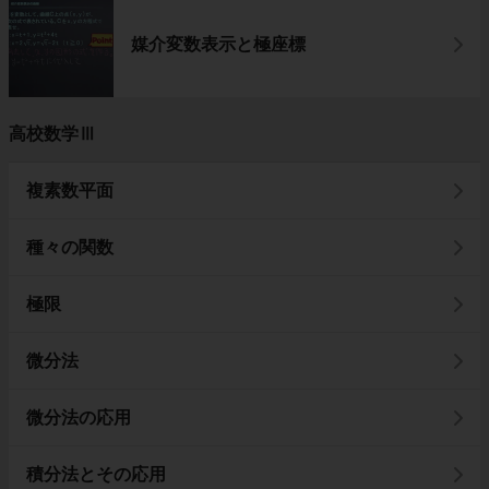
媒介変数表示と極座標
高校数学Ⅲ
複素数平面
種々の関数
極限
微分法
微分法の応用
積分法とその応用