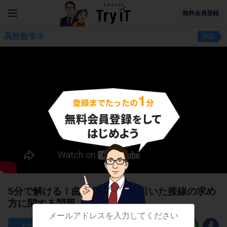
無料会員登録
高校数学Ⅲ
問題
5分で解ける！曲線外の点から引いた接線の求め
方に関する問題
85