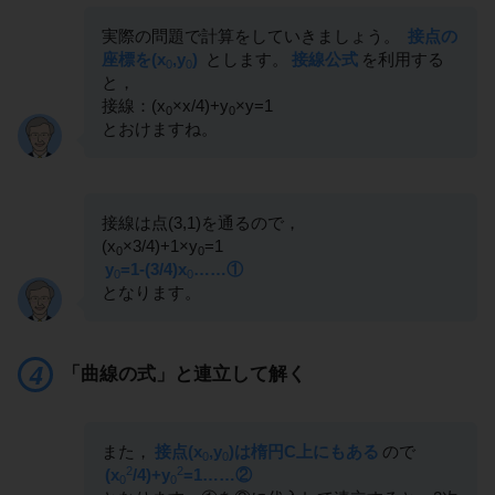
実際の問題で計算をしていきましょう。
接点の
座標を(x
,y
)
とします。
接線公式
を利用する
0
0
と，
接線：(x
×x/4)+y
×y=1
0
0
とおけますね。
接線は点(3,1)を通るので，
(x
×3/4)+1×y
=1
0
0
y
=1-(3/4)x
……①
0
0
となります。
「曲線の式」と連立して解く
また，
接点(x
,y
)は楕円C上にもある
ので
0
0
2
2
(x
/4)+y
=1……②
0
0