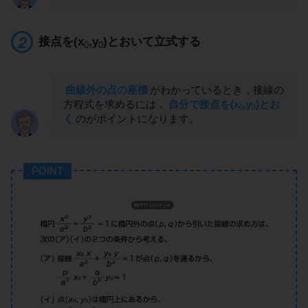
接点を(x
,y
)とおいて立式する
0
0
曲線外の点の座標
がわかっているとき，接線の
方程式を求めるには，
自分で接点を(x
,y
)とお
0
0
く
のがポイントになります。
POINT