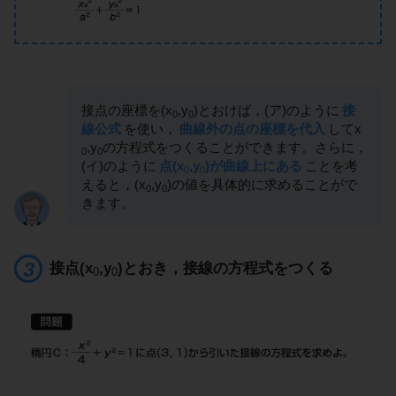
接点の座標を(x
,y
)とおけば，(ア)のように
接
0
0
線公式
を使い，
曲線外の点の座標を代入
してx
,y
の方程式をつくることができます。さらに，
0
0
(イ)のように
点(x
,y
)が曲線上にある
ことを考
0
0
えると，(x
,y
)の値を具体的に求めることがで
0
0
きます。
接点(x
,y
)とおき，接線の方程式をつくる
0
0