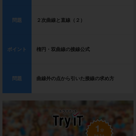
問題
２次曲線と直線（２）
ポイント
楕円・双曲線の接線公式
問題
曲線外の点から引いた接線の求め方