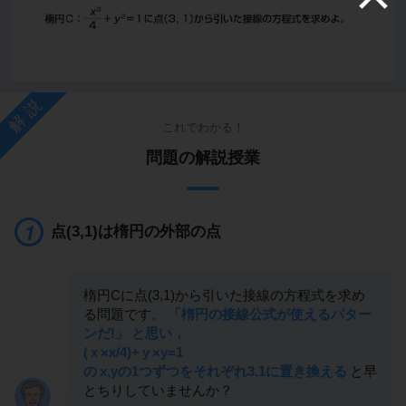
解説
これでわかる！
問題の解説授業
点(3,1)は楕円の外部の点
楕円Cに点(3,1)から引いた接線の方程式を求め
る問題です。
「楕円の接線公式が使えるパター
ンだ!」
と思い，
(
x
×x/4)+
y
×y=1
の
x,yの1つずつをそれぞれ3,1に置き換える
と早
とちりしていませんか？