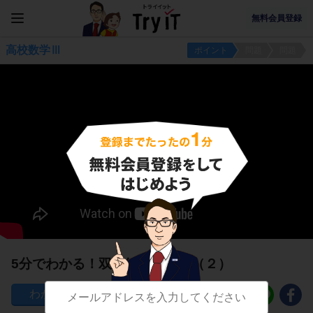
無料会員登録
高校数学Ⅲ
ポイント
問題
問題
5分でわかる！双曲線の方程式（２）
38