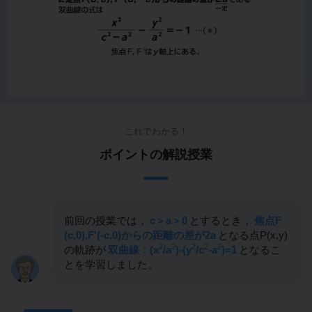
これでわかる！
ポイントの解説授業
前回の授業では，
c＞a＞0
とするとき，
焦点F
(c,0),F'(-c,0)からの距離の差が2a
となる点P(x,y)
2
2
2
2
2
の軌跡が
双曲線：(x
/a
)-(y
/c
-a
)=1
となるこ
とを学習しました。