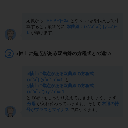
定義から
|PF-PF'|=2a
となり，x,yを代入して計
2
2
2
2
2
算すると，最終的に
双曲線：(x
/c
-a
)-(y
/a
)=-
1
が導けます。
x軸上に焦点がある双曲線の方程式との違い
x軸上に焦点がある双曲線の方程式
2
2
2
2
2
(x
/a
)-(y
/c
-a
)=1
と，
y軸上に焦点がある双曲線の方程式
2
2
2
2
2
(x
/c
-a
)-(y
/a
)=-1
との違いをしっかり覚えておきましょう。まず
分母
が入れ替わっていますね。そして
右辺の符
号がプラスとマイナス
で異なります。