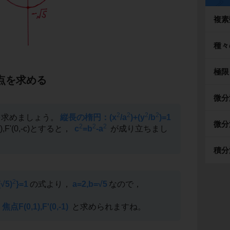
複素
種々
極限
点を求める
微分
2
2
2
2
を求めましょう。
縦長の楕円：(x
/a
)+(y
/b
)=1
微分
2
2
2
,F'(0,-c)とすると，
c
=b
-a
が成り立ちまし
積分
2
(√5)
}=1
の式より，
a=2,b=√5
なので，
。
焦点F(0,1),F'(0,-1)
と求められますね。