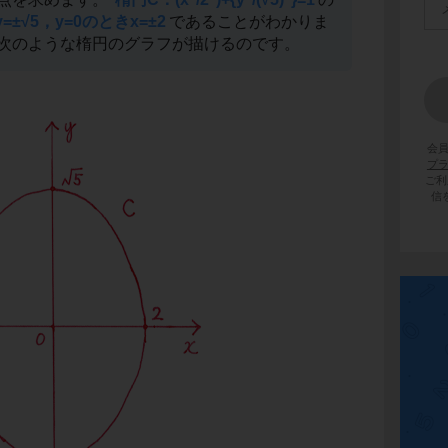
=±√5，y=0のときx=±2
であることがわかりま
次のような楕円のグラフが描けるのです。
会
プ
ご利
信