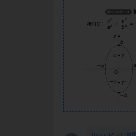
b＞a＞0
ならば
縦