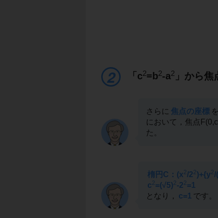
2
2
2
「c
=b
-a
」から焦
さらに
焦点の座標
において，焦点F(0,c)
た。
2
2
2
楕円C：(x
/2
)+{y
/
2
2
2
c
=(√5)
-2
=1
となり，
c=1
です