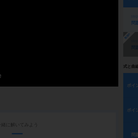
ste
問
勉強中
ste
問
式と曲
ポイ
ポイ
一緒に解いてみよう
問