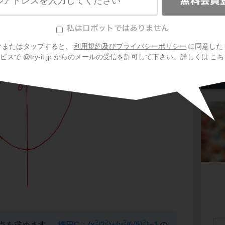
問
２次曲
クまたはタップすると、
利用規約及びプライバシーポリシー
に同意した
スで @try-it.jp からのメールの受信を許可して下さい。詳しくは
こち
2
2
2
2
交点を求めます。
楕円C：(x
/2
)+{y
/(√5)
}=1
の