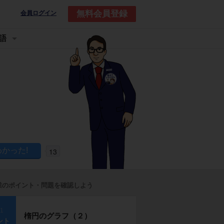
無料会員登録
会員ログイン
語
13
業のポイント・問題を確認しよう
p1
楕円のグラフ（２）
ント