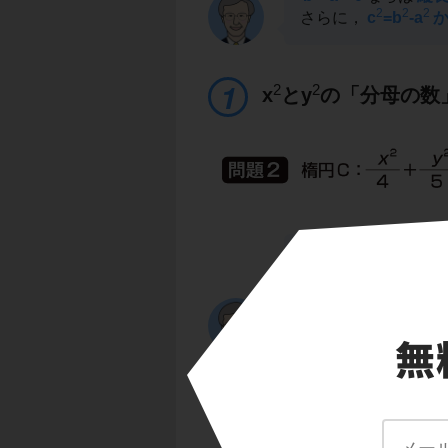
2
2
2
さらに，
c
=b
-a
2
2
x
とy
の「分母の数
まずは，楕円のグラ
2
注目するのは，
x
と
2
(y
の分母の数5)
で
ります。