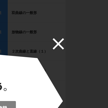
双曲線の一般形
題
放物線の一般形
題
２次曲線と直線（１）
題
２次曲線と直線（２）
題
楕円・双曲線の接線公式
ント
曲線外の点から引いた接線の