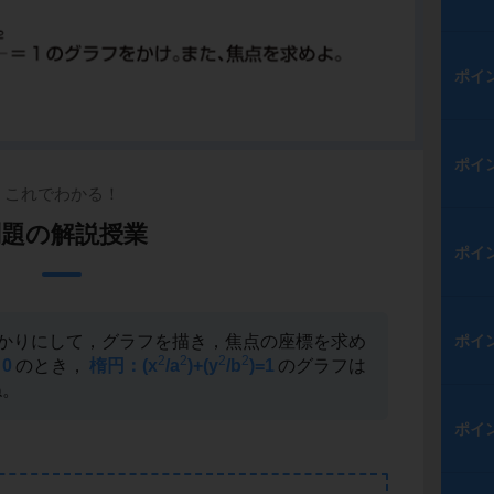
ポイ
ポイ
これでわかる！
問題の解説授業
ポイ
かりにして，グラフを描き，焦点の座標を求め
ポイ
2
2
2
2
0
のとき，
楕円：(x
/a
)+(y
/b
)=1
のグラフは
ね。
ポイ