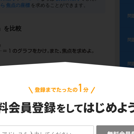
から
焦点の座標
を求めることができます。
問
」を比較
問
問
フが横長なのか縦長なのかを判断しましょう。
2
2
y
の「分母の数」
です。
(x
の分母の数4)＜
問
あることから，
縦に長い楕円
であることがわか
ポイ