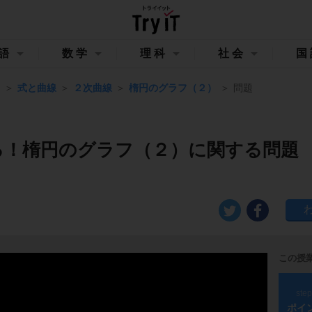
語
数学
理科
社会
国
Ⅲ
式と曲線
２次曲線
楕円のグラフ（２）
問題
る！楕円のグラフ（２）に関する問題
この授
ste
ポイ