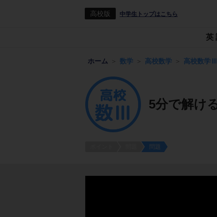
高校版
中学生トップはこちら
英
ホーム
数学
高校数学
高校数学
5分で解け
ポイント
問題
問題