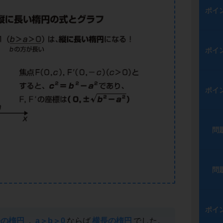
ポイ
ポイ
ポイ
問
問
ポイ
長の楕円
，
a＞b＞0
ならば
横長の楕円
でした。