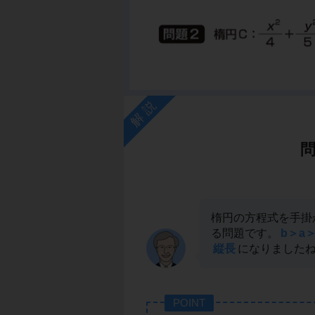
解説
楕円の方程式を手掛
る問題です。
b＞a＞
縦長
になりました
POINT