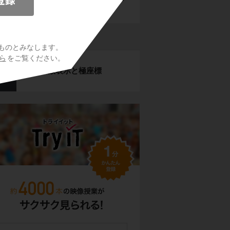
題
求め方
線
ものとみなします。
ら
をご覧ください。
媒介変数表示と極座標