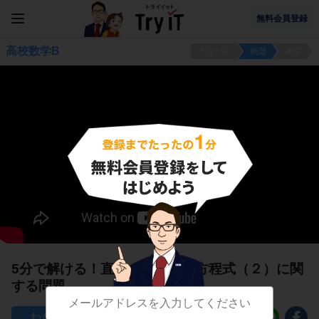
無料会員登録
高校数学B
ポイント
例題
練習
5分で解ける！直線のベクトル方程式（２）に関
する問題
24