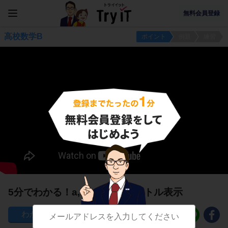
無料会員登録
高校数学B
ポイント
例題
練習
5分でわかる！a,bを用いるベクトル表示
122