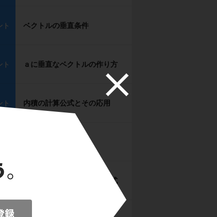
ベクトルの垂直条件
ント
ａに垂直なベクトルの作り方
ント
内積の計算公式とその応用
ント
分点公式
ント
中点公式と三角形の重心公式
ント