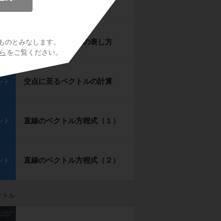
平行条件と共線条件
ント
直線ＡＢ上の点Ｐの表し方
ものとみなします。
ント
ら
をご覧ください。
交点に至るベクトルの計算
ント
直線のベクトル方程式（１）
ント
直線のベクトル方程式（２）
ント
クトル