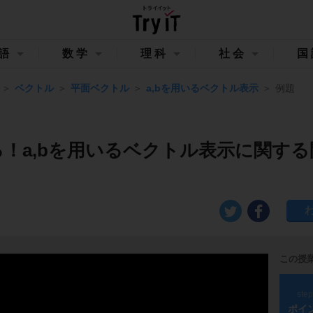
語
数学
理科
社会
国
ベクトル
平面ベクトル
a,bを用いるベクトル表示
例題
る！a,bを用いるベクトル表示に関する
この授
ste
ポイ