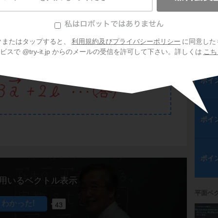
ポイ
クまたはタップすると、
利用規約及びプライバシーポリシー
に同意した
ポイ
スで @try-it.jp からのメールの受信を許可して下さい。詳しくは
こち
ポイ
ポイ
ポイ
bを用いるベクトル表示
平面ベ
43