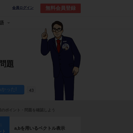
無料会員登録
会員ログイン
語
問題
43
業のポイント・問題を確認しよう
p1
a,bを用いるベクトル表示
ント