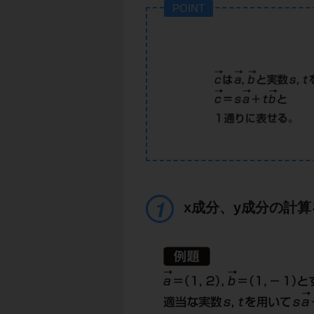
POINT
x成分、y成分の計