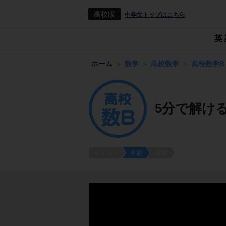
高校版
中学生トップはこちら
英
ホーム
数学
高校数学
高校数学B
5分で解け
ポイント
例題
練習