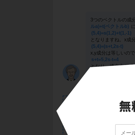
3つのベクトルの成
ルa)+t(ベクトルb)
に
(5,4)=s(1,2)+t(1,-1)
となりますね。x成
(5,4)=(s+t,2s-t)
x,y成分は等しいので
s+t=5,2s-t=4
となり、連立方程式が
ます。
答え