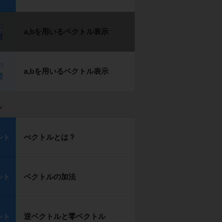
p2
a,bを用いるベクトル表示
題
p3
a,bを用いるベクトル表示
習
ル
べクトルとは？
ント
ベクトルの加法
ント
逆ベクトルと零ベクトル
ント