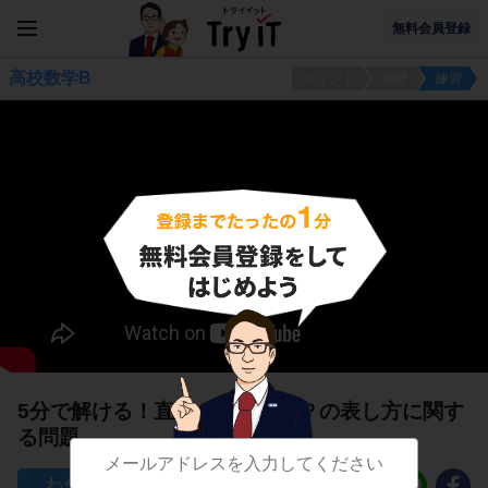
無料会員登録
高校数学B
ポイント
例題
練習
5分で解ける！直線ＡＢ上の点Ｐの表し方に関す
る問題
35