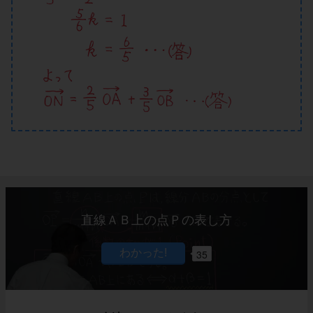
直線ＡＢ上の点Ｐの表し方
35