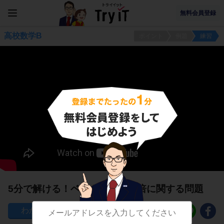
無料会員登録
高校数学B
ポイント
例題
練習
5分で解ける！ベクトルの実数倍に関する問題
49