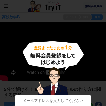
無料会員登録
高校数学B
ポイント
例題
練習
5分で解ける！ａに垂直なベクトルの作り方に関
する問題
32