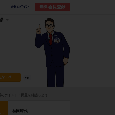
無料会員登録
会員ログイン
語
20
業のポイント・問題を確認しよう
p1
桂園時代
ント