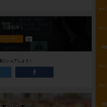
ポイ
日露戦争１
ポイ
20
問
達にシェアしよう！
ポイ
ポイ
問