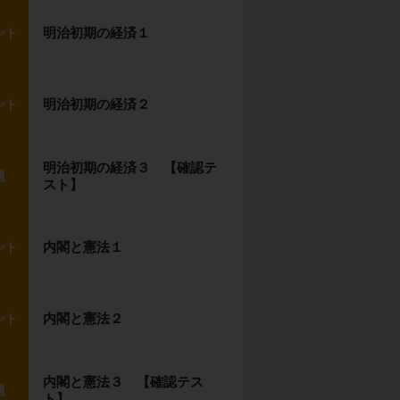
明治初期の経済１
ント
明治初期の経済２
ント
明治初期の経済３ 【確認テ
題
スト】
内閣と憲法１
ント
内閣と憲法２
ント
内閣と憲法３ 【確認テス
題
ト】