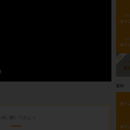
ste
ポイ
ste
ポイ
勉強中
ste
練
近代
ポイ
一緒に解いてみよう
ポイ