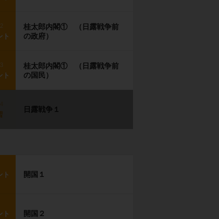
p2
桂太郎内閣① （日露戦争前
の政府）
ント
p3
桂太郎内閣① （日露戦争前
の国民）
ント
p4
日露戦争１
習
開国１
ント
開国２
ント