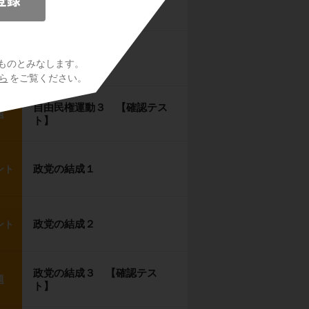
自由民権運動１
ント
自由民権運動２
ント
ものとみなします。
ら
をご覧ください。
自由民権運動３ 【確認テス
題
ト】
政党の結成１
ント
政党の結成２
ント
政党の結成３ 【確認テス
題
ト】