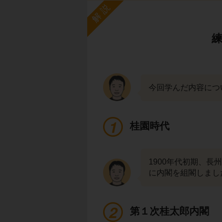
解説
今回学んだ内容につ
桂園時代
1900年代初期、長
に内閣を組閣しまし
第１次桂太郎内閣