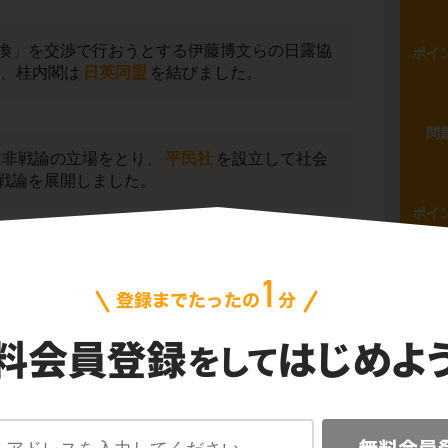
換」を交渉で行おうとする伊藤博文らの日露協
ポイ
年、桂内閣は
日英同盟
を結びました。
問
は非戦論の立場をとり、
平民社
を設立して社会
戦論を展開しました。
ポイ
君死にたまふことなかれ」という詩を詠みまし
ポイ
問