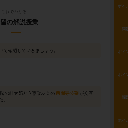
ポイ
これでわかる！
練習の解説授業
問
いて確認していきましょう。
ポイ
ポイ
州閥の桂太郎と立憲政友会の
西園寺公望
が交互
問
た。
ポイ