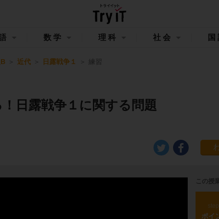
語
数学
理科
社会
国
B
近代
日露戦争１
練習
る！日露戦争１に関する問題
この授
ste
ポイ