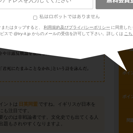
ポイ
ポイ
クまたはタップすると、
利用規約及びプライバシーポリシー
に同意した
スで @try-it.jp からのメールの受信を許可して下さい。詳しくは
こち
問
ポイ
ポイ
イントは
日英同盟
ですね。イギリスが日本を
にも注目です。
要なのは非戦論者です。文化史でも出てくる人
問
出題もされやすくなりますよ。