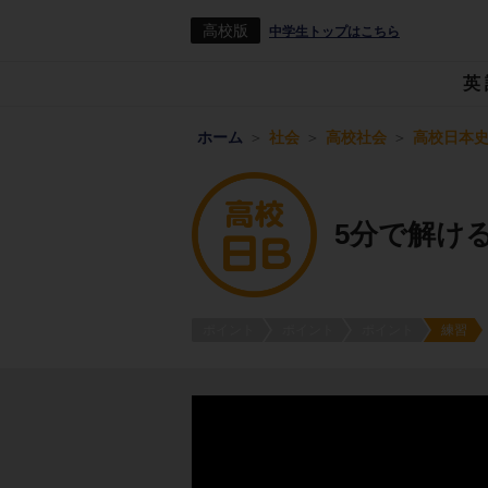
高校版
中学生トップはこちら
英
ホーム
社会
高校社会
高校日本史
5分で解け
ポイント
ポイント
ポイント
練習