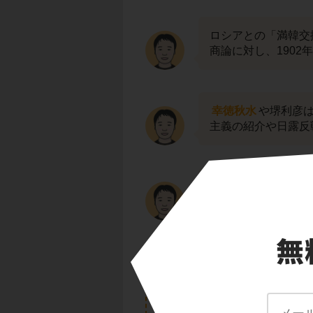
ロシアとの「満韓交
商論に対し、1902
幸徳秋水
や堺利彦
主義の紹介や日露反
与謝野晶子
は、「
た。
練習の答え