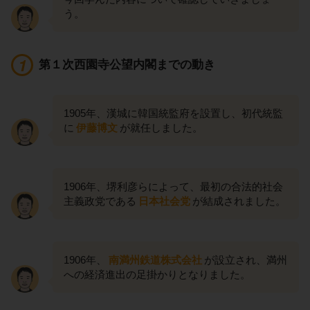
う。
第１次西園寺公望内閣までの動き
1905年、漢城に韓国統監府を設置し、初代統監
に
伊藤博文
が就任しました。
1906年、堺利彦らによって、最初の合法的社会
主義政党である
日本社会党
が結成されました。
1906年、
南満州鉄道株式会社
が設立され、満州
への経済進出の足掛かりとなりました。