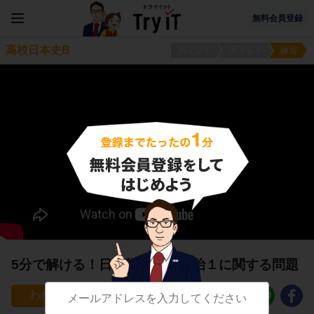
無料会員登録
高校日本史B
ポイント
ポイント
練習
5分で解ける！日露戦争後の政治１に関する問題
15