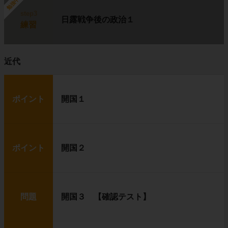
勉強中
step3
日露戦争後の政治１
練習
近代
ポイント
開国１
ポイント
開国２
問題
開国３ 【確認テスト】