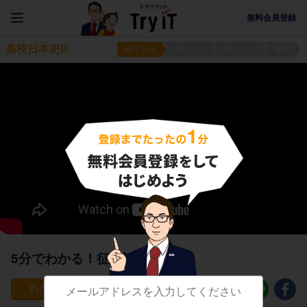
無料会員登録
高校日本史B
ポイント
ポイント
ポイント
練習
5分でわかる！征韓論
131