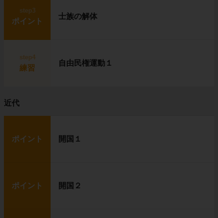
step3
士族の解体
ポイント
step4
自由民権運動１
練習
近代
ポイント
開国１
ポイント
開国２