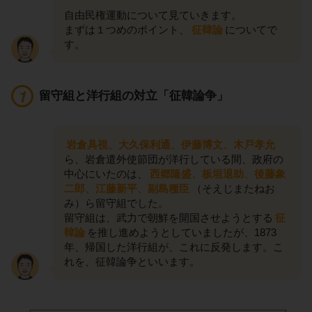
自由民権運動について見ていきます。
まずは１つめのポイント、
征韓論
についてで
す。
留守組と洋行組の対立「征韓論争」
岩倉具視、大久保利通、伊藤博文、木戸孝允
ら、岩倉遣外使節団が洋行している間、政府の
中心にいたのは、
西郷隆盛、板垣退助、後藤象
二郎、江藤新平、副島種臣
（そえじまたねお
み）ら留守組でした。
留守組は、武力で朝鮮を開国させようとする
征
韓論
を推し進めようとしていましたが、1873
年、帰国した洋行組が、これに反発します。こ
れを、征韓論争といいます。