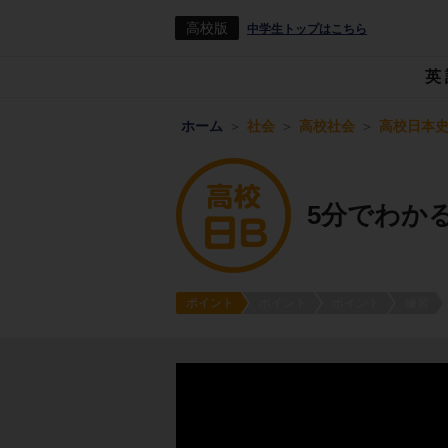
高校版
中学生トップはこちら
英
ホーム
社会
高校社会
高校日本史
5分でわか
ポイント
ポイント
ポイント
練習