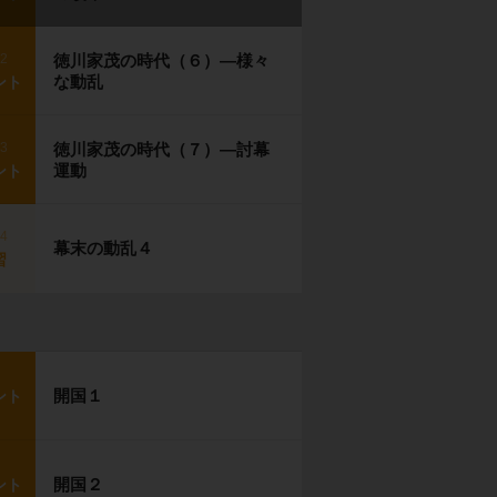
p2
徳川家茂の時代（６）―様々
な動乱
ント
p3
徳川家茂の時代（７）―討幕
運動
ント
p4
幕末の動乱４
習
開国１
ント
開国２
ント