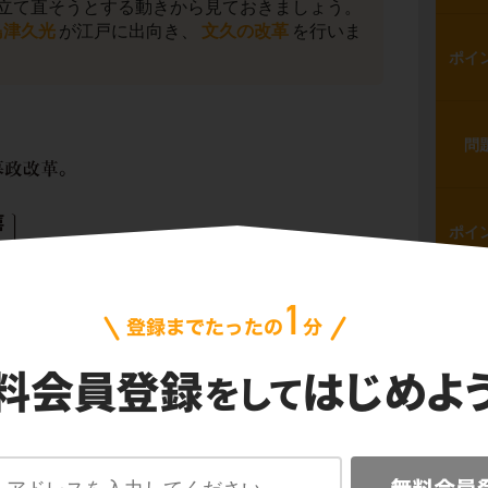
立て直そうとする動きから見ておきましょう。
島津久光
が江戸に出向き、
文久の改革
を行いま
ポイ
問
ポイ
ポイ
た、新たな役職と、任命された人物をおさえま
問
に
一橋慶喜
が任命されました。将軍・徳川家茂
から、これを機に、一橋慶喜が将軍職に近い形
ことになりました。そして、慶喜を補佐する形
松平慶永が就きました。