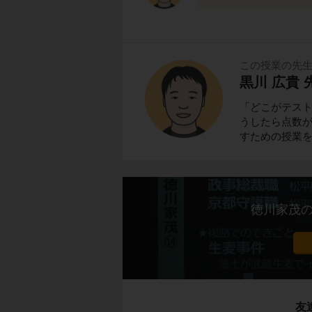
この授業の先
黒川 広貴 
「どこがテス
うしたら点数
すための授業
徳川家茂
友