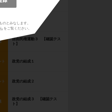
自由民権運動１
ント
自由民権運動２
ント
ものとみなします。
ら
をご覧ください。
自由民権運動３ 【確認テス
題
ト】
政党の結成１
ント
政党の結成２
ント
政党の結成３ 【確認テス
題
ト】