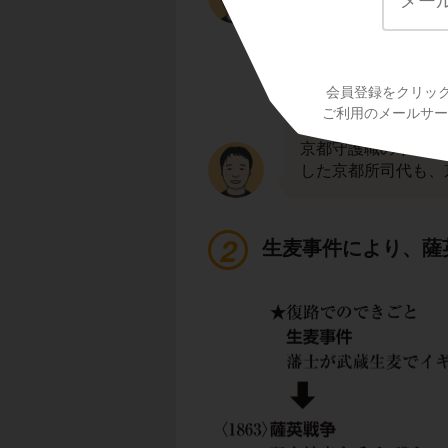
また、この頃の京都
会員登録をクリッ
た。京都の治安を維
ご利用のメールサービ
主の松平容保がこれ
京都守護職の下には
した京都所司代も、
生麦事件により、薩