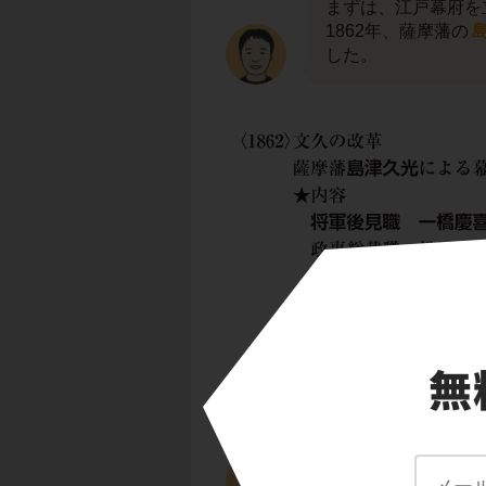
まずは、江戸幕府を
1862年、薩摩藩の
した。
この改革で設置され
しょう。
まず、
将軍後見職
は若年で病弱でした
で、政治をまとめる
で、
政事総裁職
に