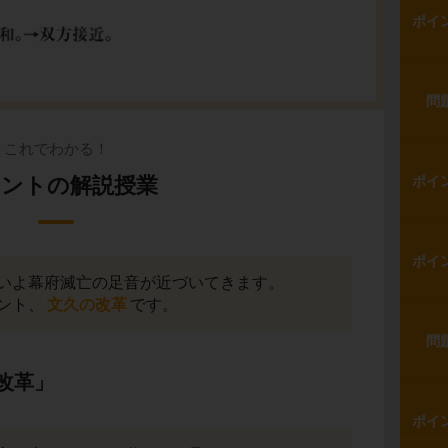
ポイ
問
これでわかる！
ントの解説授業
ポイ
ポイ
いよ幕府滅亡の足音が近づいてきます。
ント、
文久の改革
です。
問
改革」
ポイ