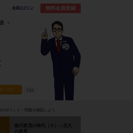
無料会員登録
会員ログイン
語
革
131
業のポイント・問題を確認しよう
p1
徳川家茂の時代（５）―文久
の改革
ント