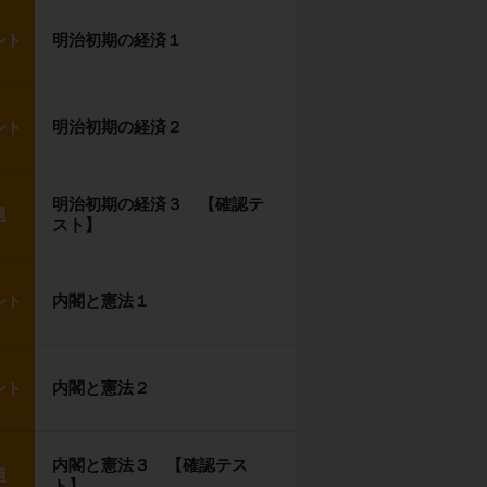
明治初期の経済１
ント
明治初期の経済２
ント
明治初期の経済３ 【確認テ
題
スト】
内閣と憲法１
ント
内閣と憲法２
ント
内閣と憲法３ 【確認テス
題
ト】