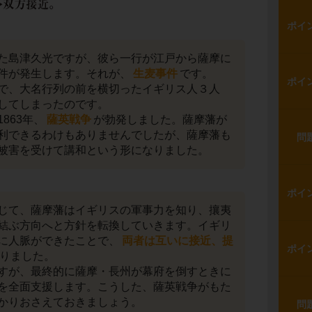
ポイ
た島津久光ですが、彼ら一行が江戸から薩摩に
件が発生します。それが、
生麦事件
です。
ポイ
で、大名行列の前を横切ったイギリス人３人
してしまったのです。
863年、
薩英戦争
が勃発しました。薩摩藩が
利できるわけもありませんでしたが、薩摩藩も
問
被害を受けて講和という形になりました。
ポイ
じて、薩摩藩はイギリスの軍事力を知り、攘夷
結ぶ方向へと方針を転換していきます。イギリ
に人脈ができたことで、
両者は互いに接近、提
ポイ
りました。
すが、最終的に薩摩・長州が幕府を倒すときに
を全面支援します。こうした、薩英戦争がもた
かりおさえておきましょう。
問