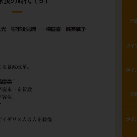
家茂の時代（５）
問
ポイ
ポイ
問
ポイ