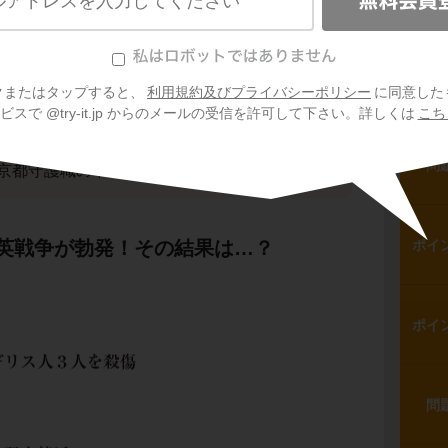
ポイ
には、尊王攘夷の過激派たちが集っていまし
ポイ
クまたはタップすると、
利用規約及びプライバシーポリシー
に同意した
持するために
京都守護職
が新設され、会津藩
スで @try-it.jp からのメールの受信を許可して下さい。詳しくは
こち
に任命されました。
、新撰組などの組織がつくられ、以前から存在
問
京都守護職の下に置かれました。
英戦争が勃発！その結果は…？
ポイ
ポイ
問