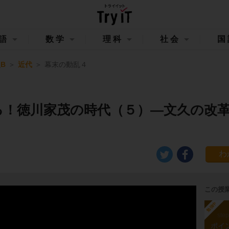
語
数学
理科
社会
国
B
近代
幕末の動乱４
る！徳川家茂の時代（５）―文久の改
この授
勉強中
ste
ポイ