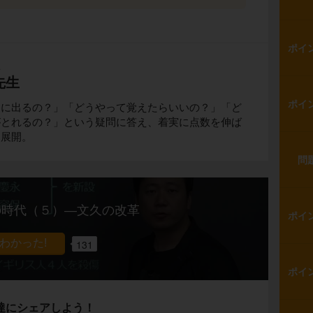
ポイ
生
先生
ポイ
トに出るの？」「どうやって覚えたらいいの？」「ど
がとれるの？」という疑問に答え、着実に点数を伸ば
を展開。
問
の時代（５）―文久の改革
ポイ
131
ポイ
達にシェアしよう！