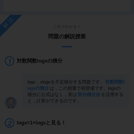
解説
これでわかる！
問題の解説授業
対数関数logxの積分
logx，xlogxを不定積分する問題です。
対数関数l
ogxの積分
は，この授業で初登場です。logxの
積分に公式はなく，実は
部分積分法
を活用する
と，計算ができるのです。
logx=1×logxと見る！