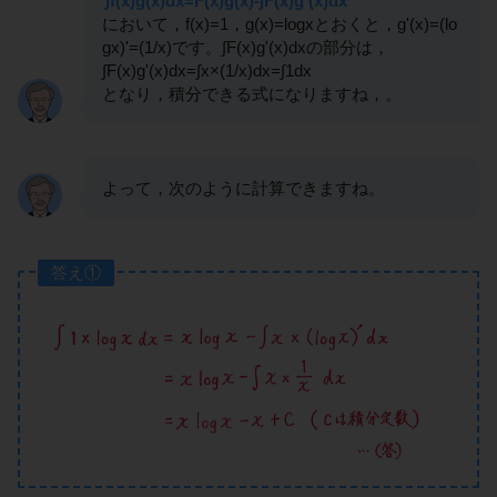
∫f(x)g(x)dx=F(x)g(x)-∫F(x)g'(x)dx
において，f(x)=1，g(x)=logxとおくと，g'(x)=(lo
gx)'=(1/x)です。∫F(x)g'(x)dxの部分は，
∫F(x)g'(x)dx=∫x×(1/x)dx=∫1dx
となり，積分できる式になりますね，。
よって，次のように計算できますね。
答え①