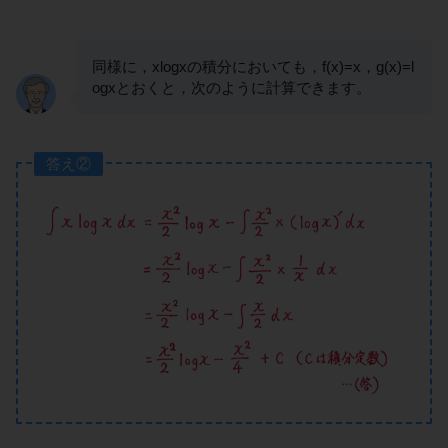
同様に，xlogxの積分においても，f(x)=x，g(x)=l
ogxとおくと，次のように計算できます。
答え②