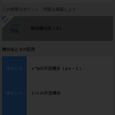
この授業のポイント・問題を確認しよう
勉強中
step1
部分積分法（２）
問題
積分法とその応用
ポイント
ｘ^pの不定積分（ｐ≠－１）
ポイント
１/ｘの不定積分