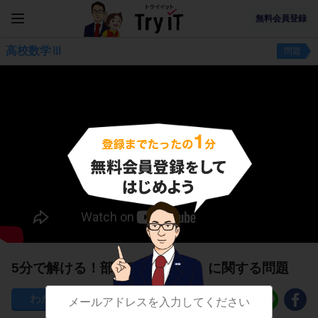
無料会員登録
高校数学Ⅲ
問題
5分で解ける！部分積分法（２）に関する問題
141