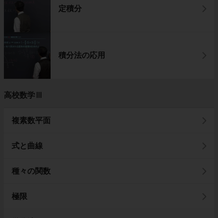
定積分
積分法の応用
高校数学Ⅲ
複素数平面
式と曲線
種々の関数
極限