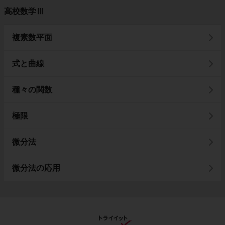
高校数学Ⅲ
複素数平面
式と曲線
種々の関数
極限
微分法
微分法の応用