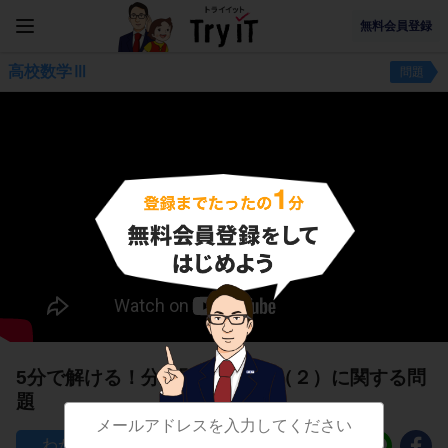
無料会員登録
高校数学Ⅲ
問題
5分で解ける！分数関数の積分（２）に関する問
題
64