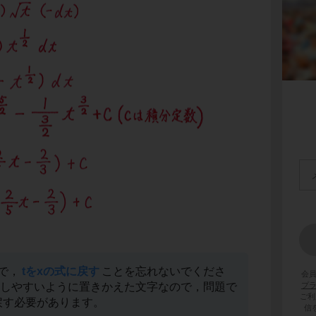
で，
tをxの式に戻す
ことを忘れないでくださ
会
分しやすいように置きかえた文字なので，問題で
プ
ご利
戻す必要があります。
信