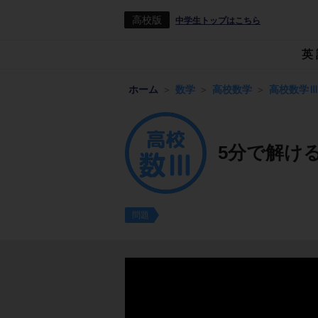
高校版
中学生トップはこちら
英
ホーム
数学
高校数学
高校数学
5分で解け
問題