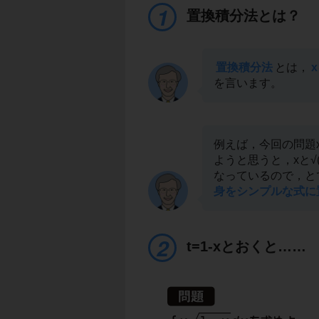
置換積分法とは？
置換積分法
とは，
を言います。
例えば，今回の問題x
ようと思うと，xと√(
なっているので，と
身をシンプルな式に
t=1-xとおくと……