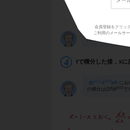
t
-t
をtで積分
ね。いま，
t=1-x
よ
(d/dx)t=-1
つまり，
dx=-dt
と
て，
会員登録をクリッ
(1/2)
(3/2)
(1/
∫{t
-t
}dx=-∫{t
ご利用のメールサービ
tで積分できる式に
tで積分した後，xに
(1/2)
(3/2)
-∫{t
-t
}dt
にお
(5/2)
の積分は(2/5)t
で