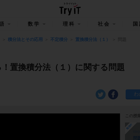
語
数学
理科
社会
国
Ⅲ
積分法とその応用
不定積分
置換積分法（１）
問題
る！置換積分法（１）に関する問題
この授
勉強中
ste
問