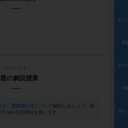
ポイ
問
ポイ
これでわかる！
問題の解説授業
問
業で，
置換積分法
について解説しましょう。第
ポイ
(1-x)の不定積分を扱います。