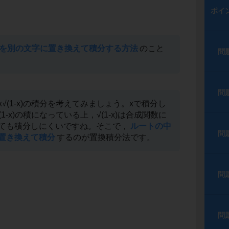
ポイ
xを別の文字に置き換えて積分する方法
のこと
問
問
√(1-x)の積分を考えてみましょう。xで積分し
1-x)の積になっている上，√(1-x)は合成関数に
ても積分しにくいですね。そこで，
ルートの中
問
置き換えて積分
するのが置換積分法です。
問
問