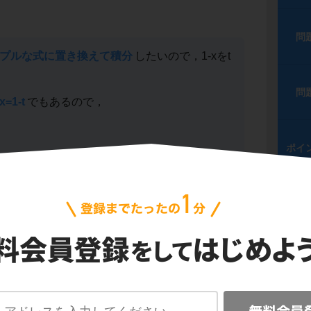
問
プルな式に置き換えて積分
したいので，1-xをt
問
x=1-t
でもあるので，
ポイ
(1/2)乗と，tの(3/2)乗の項だけで表せまし
問
問
(1/2)
(3/2)
-t
を
xで不定積分する
という意味です。