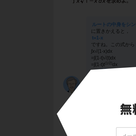
ルートの中身をシン
に置きかえると，
t=1-x
ですね。この式から
∫x√(1-x)dx
=∫(1-t)√(t)dx
(1/2)
=∫(1-t)t
dx
(1/2)
(3/2)
=
∫{t
-t
}dx
積の形を解消して，tの
た。
dxをdtで表すと……
(1/2)
(3/2)
∫{t
-t
}dx
は，t
(1/2)
(3/2)