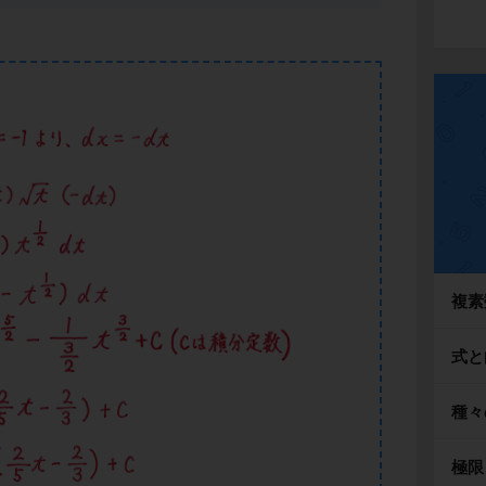
複素
式と
種々
極限