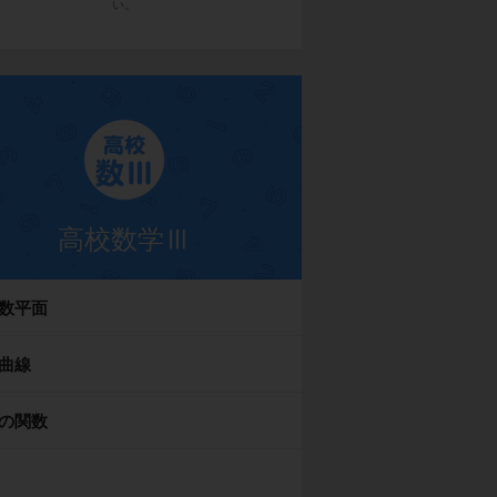
い。
高校数学Ⅲ
数平面
曲線
の関数