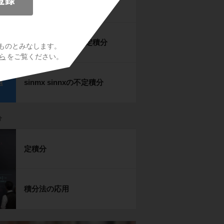
sinmx cosnxの不定積分
題
cosmx cosnxの不定積分
題
ものとみなします。
ら
をご覧ください。
sinmx sinnxの不定積分
題
分
定積分
積分法の応用