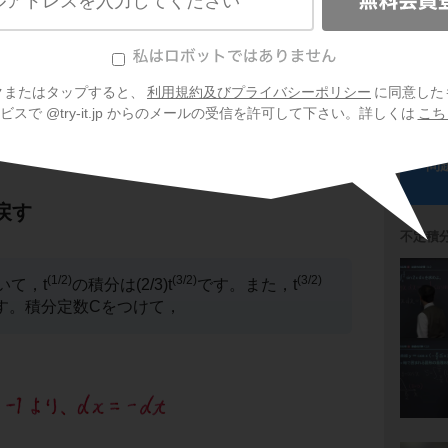
するには，
dxをdtに書き換える
必要があります
問
り，両辺をxで微分して，
(1/2)
(3/2)
なるわけです。これを
∫{t
-t
}dx
に代入し
問
クまたはタップすると、
利用規約及びプライバシーポリシー
に同意した
2)
(3/2)
-t
}dt
スで @try-it.jp からのメールの受信を許可して下さい。詳しくは
こち
変形できましたね。
問
戻す
不定積
(1/2)
(3/2)
(3/2)
いて，t
の積分は(2/3)t
です。また，t
す。積分定数Cをつけて，