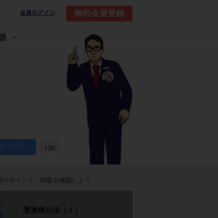
無料会員登録
会員ログイン
語
136
業のポイント・問題を確認しよう
p1
置換積分法（１）
題