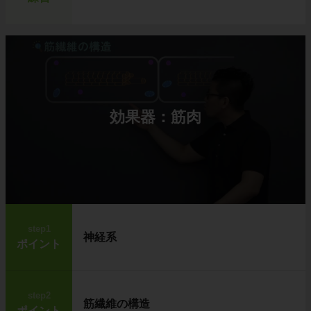
効果器：筋肉
step1
神経系
ポイント
step2
筋繊維の構造
ポイント