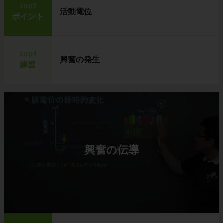
step3
活動電位
ポイント
step4
興奮の発生
練習
興奮の伝導