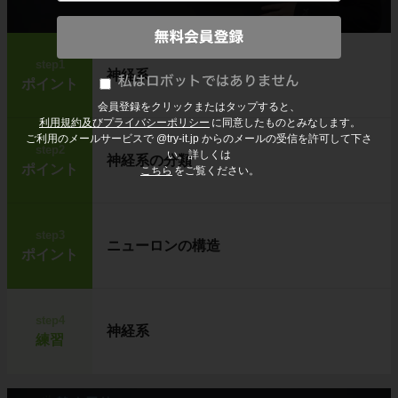
step1
神経系
ポイント
会員登録をクリックまたはタップすると、
利用規約及びプライバシーポリシー
に同意したものとみなします。
ご利用のメールサービスで @try-it.jp からのメールの受信を許可して下さ
step2
い。詳しくは
神経系の分類
ポイント
こちら
をご覧ください。
step3
ニューロンの構造
ポイント
step4
神経系
練習