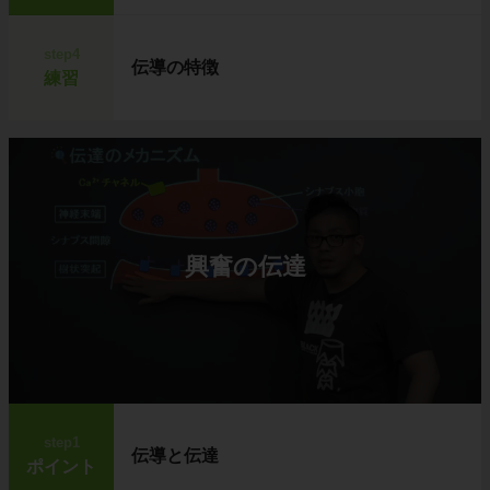
step4
伝導の特徴
練習
興奮の伝達
step1
伝導と伝達
ポイント