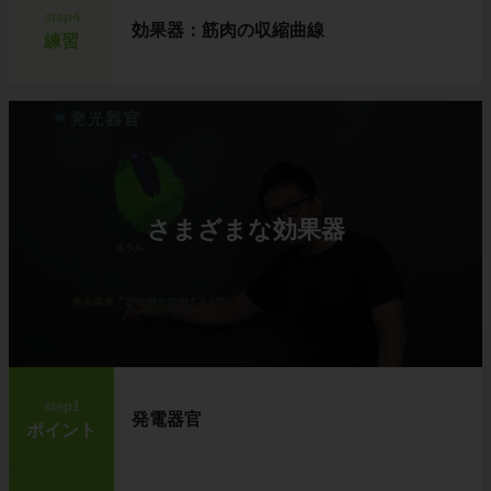
step4
効果器：筋肉の収縮曲線
練習
さまざまな効果器
step1
発電器官
ポイント