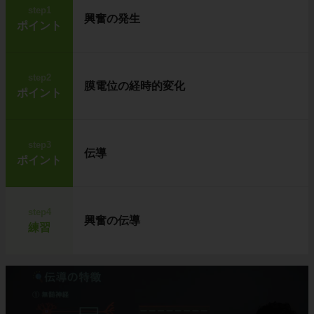
step1
興奮の発生
ポイント
step2
膜電位の経時的変化
ポイント
step3
伝導
ポイント
step4
興奮の伝導
練習