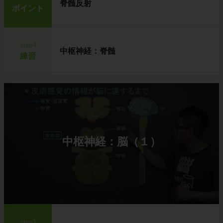
脊髄反射
ポイント
step4
中枢神経：脊髄
練習
中枢神経：脳（１）
step1