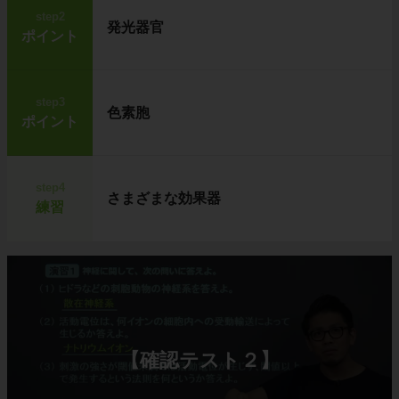
step2
発光器官
ポイント
step3
色素胞
ポイント
step4
さまざまな効果器
練習
【確認テスト２】