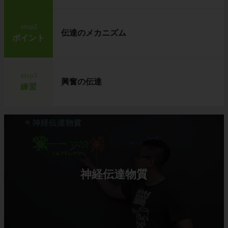
step2
伝達のメカニズム
ポイント
step3
興奮の伝達
練習
神経伝達物質