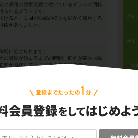
肉の収縮の観察装置に付いているドラムの回転
得られるグラフです。
ポイ
上げると、１回の収縮の様子を細かく観察する
特徴がありました。
ポイ
時期に分けられます。
肉の収縮が始まるまでの時間、筋肉が最大収縮
筋肉が弛緩して元に戻るまでの時間です。
問
えてから収縮が始まるまでの期間を
潜伏期
と
神経系
た直後に収縮が起きるのではありません。
激が伝わるまでには、伝導と伝達というプロセ
達にかかる時間と言うこともできます
ね。