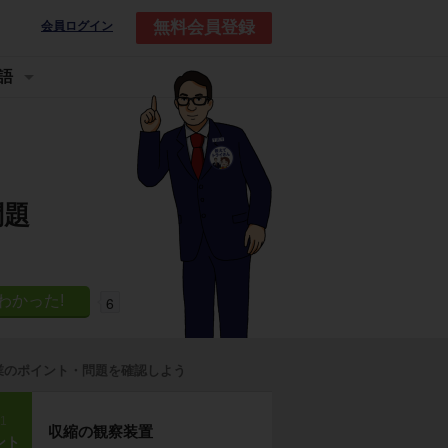
無料会員登録
会員ログイン
語
問題
6
業のポイント・問題を確認しよう
p1
収縮の観察装置
ント