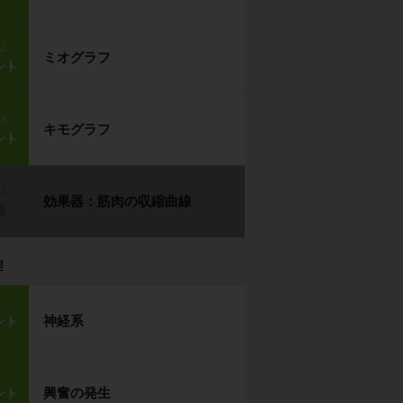
p2
ミオグラフ
ント
p3
キモグラフ
ント
p4
効果器：筋肉の収縮曲線
習
理
神経系
ント
興奮の発生
ント