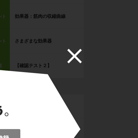
効果器：筋肉の収縮曲線
ント
さまざまな効果器
ント
【確認テスト２】
題
と効果器
受容器
動物の行動