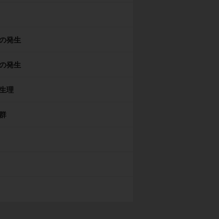
の発生
の発生
生理
群