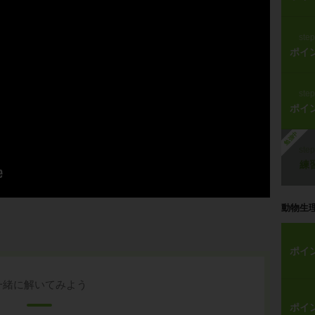
ste
ポイ
ste
ポイ
勉強中
ste
練
動物生
ポイ
一緒に解いてみよう
ポイ