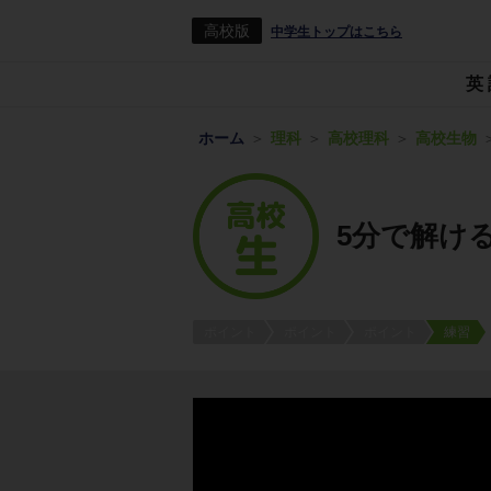
高校版
中学生トップはこちら
英
ホーム
理科
高校理科
高校生物
5分で解け
ポイント
ポイント
ポイント
練習