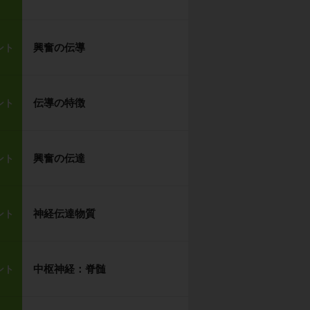
興奮の伝導
ント
伝導の特徴
ント
興奮の伝達
ント
神経伝達物質
ント
中枢神経：脊髄
ント