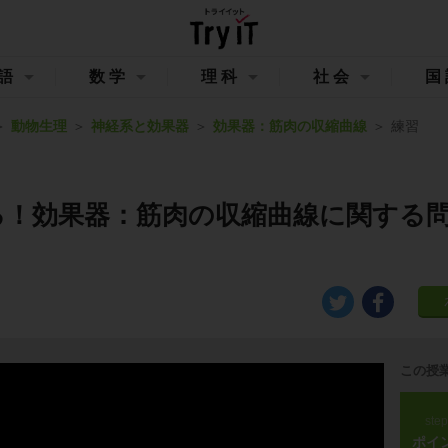
語
数学
理科
社会
国
動物生理
神経系と効果器
効果器：筋肉の収縮曲線
練習
る！効果器：筋肉の収縮曲線に関する
この授
ste
ポイ