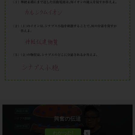
興奮の伝達
5