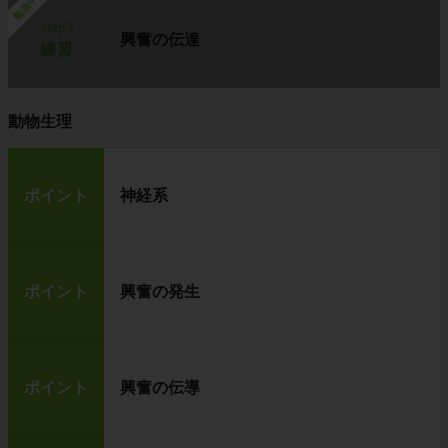
勉強中
step3
興奮の伝達
練習
動物生理
ポイント
神経系
ポイント
興奮の発生
ポイント
興奮の伝導