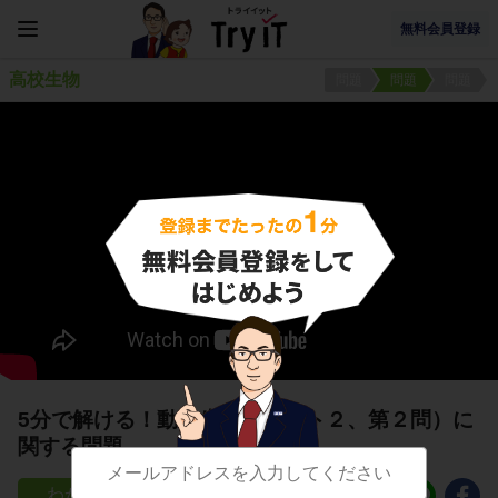
無料会員登録
高校生物
問題
問題
問題
5分で解ける！動物生理（テスト２、第２問）に
関する問題
5