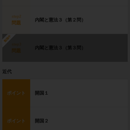
step2
内閣と憲法３（第２問）
問題
勉強中
step3
内閣と憲法３（第３問）
問題
近代
ポイント
開国１
ポイント
開国２