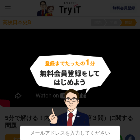
無料会員登録
高校日本史B
問題
問題
問題
5分で解ける！内閣と憲法３（第３問）に関する
問題
19