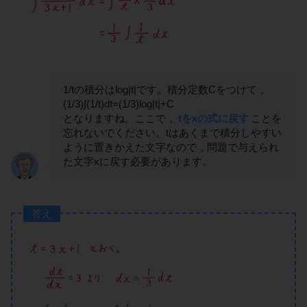
1/tの積分はlog|t|です。積分定数Cをつけて，
(1/3)∫(1/t)dt=(1/3)log|t|+C
となりますね。ここで，
tをxの式に戻す
ことを
忘れないでください。tはあくまで積分しやすい
ように置きかえた文字なので，問題で与えられ
た文字xに戻す必要があります。
答え