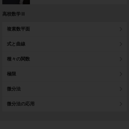
高校数学Ⅲ
複素数平面
式と曲線
種々の関数
極限
微分法
微分法の応用