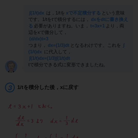
∫(1/t)dx
は，1/tを
xで不定積分する
という意味
です。1/tをtで積分するには，
dxをdtに書き換え
る
必要がありますね。いま，
t=3x+1
より，両
辺をxで微分して，
(d/dx)t=3
つまり，
dx=(1/3)dt
となるわけです。これを
∫
(1/t)dx
に代入して，
∫(1/t)dx=(1/3)∫(1/t)dt
tで積分できる式に変形できましたね。
1/tを積分した後，xに戻す