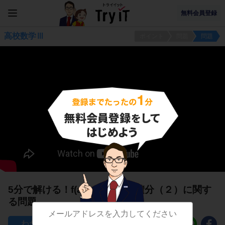
無料会員登録
高校数学Ⅲ
ポイント
問題
問題
5分で解ける！f(ax＋b)の不定積分（２）に関す
る問題
13