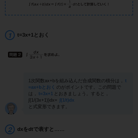
t=3x+1とおく
1次関数ax+bを組み込んだ合成関数の積分は，
t
=ax+bとおく
のがポイントです。この問題で
は，
t=3x+1
とおきましょう。すると，
∫{1/(3x+1)}dx=
∫(1/t)dx
と式変形できます。
dxをdtで表すと……