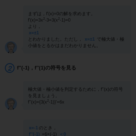
まずは，f'(x)=0の解を求めます。
2
2
f'(x)=3x
-3=3(x
-1)=0
より，
x=±1
とわかりました。ただし，
x=±1
で極大値・極
小値をとるかはまだわかりません。
f''(-1)，f''(1)の符号を見る
極大値・極小値を判定するために，f''(x)の符号
を見ましょう。
2
f''(x)={3(x
-1)}'=6x
x=-1
のとき，
f''(-1)
=6×(-1)
＜0