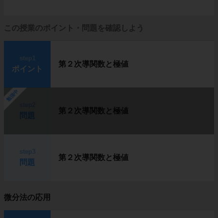
この授業のポイント・問題を確認しよう
step1
第２次導関数と極値
ポイント
勉強中
step2
第２次導関数と極値
問題
step3
第２次導関数と極値
問題
微分法の応用