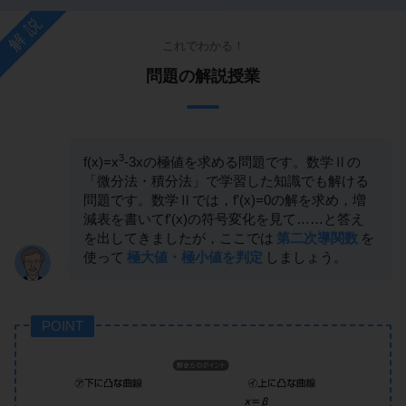
解説
これでわかる！
問題の解説授業
3
f(x)=x
-3xの極値を求める問題です。数学Ⅱの
「微分法・積分法」で学習した知識でも解ける
問題です。数学Ⅱでは，f'(x)=0の解を求め，増
減表を書いてf'(x)の符号変化を見て……と答え
を出してきましたが，ここでは
第二次導関数
を
使って
極大値・極小値を判定
しましょう。
POINT