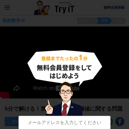
無料会員登録
高校数学Ⅲ
ポイント
問題
問題
5分で解ける！第２次導関数と極値に関する問題
15