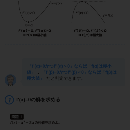
「f'(α)=0かつf''(α)＞0」ならば「f(α)は極小
値」
，
「f'(β)=0かつf''(β)＜0」ならば「f(β)は
極大値」
だと判定できます。
f'(x)=0の解を求める