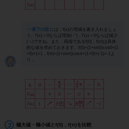
一番下の段
には，f(x)の増減を書き入れましょ
う。f'(x)＞0ならば増加(↗)，f'(x)＜0ならば減少
(↘)ですね。また，両端であるf(0)，f(π)は具体
的な値を求めておきます。f(0)=(1+sin0)cos0=(1
+0)×1=1，f(π)=(1+sinπ)cosπ=(1+0)×(-1)=-1よ
り，
極大値・極小値とf(0)，f(π)を比較