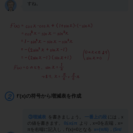
すね。
f'(x)の符号から増減表を作成
③増減表
を書きましょう。
一番上の段
には，x
の値を書きます。
0≦x≦π
より，x=0を左端，x=
πを右端に記入し，f'(x)=0となる
x=(π/6)，(5π/