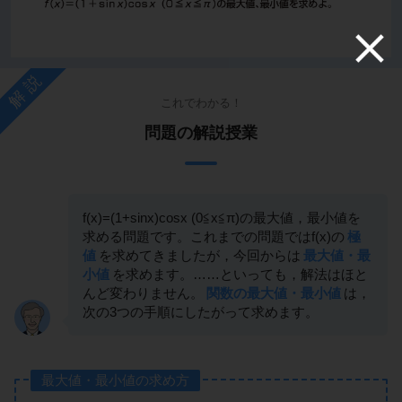
解説
これでわかる！
問題の解説授業
f(x)=(1+sinx)cosx (0≦x≦π)の最大値，最小値を
求める問題です。これまでの問題ではf(x)の
極
値
を求めてきましたが，今回からは
最大値・最
小値
を求めます。……といっても，解法はほと
んど変わりません。
関数の最大値・最小値
は，
次の3つの手順にしたがって求めます。
最大値・最小値の求め方