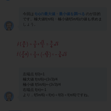
今回は
f(x)の最大値・最小値を調べる
のが目的
です。極大値f(π/6)・極小値f(5π/6)の値も求めま
しょう。
左端点 f(0)=1
極大値 f(π/6)=(3√3)/4
極小値 f(5π/6)=-(3√3)/4
右端点 f(π)=-1
より，f(5π/6)＜f(π)＜f(0)＜f(π/6)ですね。