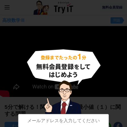
無料会員登録
高校数学Ⅲ
問題
5分で解ける！関数の最大値・最小値（１）に関
する問題
43