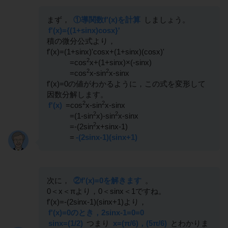
まず，
①導関数f'(x)を計算
しましょう。
f'(x)={(1+sinx)cosx}'
積の微分公式より，
f'(x)=(1+sinx)'cosx+(1+sinx)(cosx)'
2
=cos
x+(1+sinx)×(-sinx)
2
2
=cos
x-sin
x-sinx
f'(x)=0の値がわかるように，この式を変形して
因数分解します。
2
2
f'(x)
=cos
x-sin
x-sinx
2
2
=(1-sin
x)-sin
x-sinx
2
=-(2sin
x+sinx-1)
=
-(2sinx-1)(sinx+1)
次に，
②f'(x)=0を解きます
。
0＜x＜πより，0＜sinx＜1ですね。
f'(x)=-(2sinx-1)(sinx+1)より，
f'(x)=0のとき，2sinx-1=0=0
sinx=(1/2)
つまり
x=(π/6)，(5π/6)
とわかりま