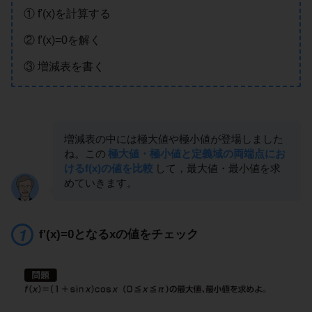
① f'(x)を計算する
② f'(x)=0を解く
③ 増減表を書く
増減表の中には極大値や極小値が登場しました
ね。この
極大値・極小値と定義域の両端点にお
けるf(x)の値を比較
して，最大値・最小値を求
めていきます。
f'(x)=0となるxの値をチェック