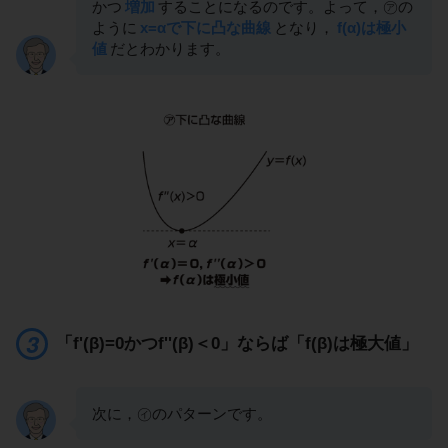
かつ
増加
することになるのです。よって，㋐の
ように
x=αで下に凸な曲線
となり，
f(α)は極小
値
だとわかります。
「f'(β)=0かつf''(β)＜0」ならば「f(β)は極大値」
次に，㋑のパターンです。