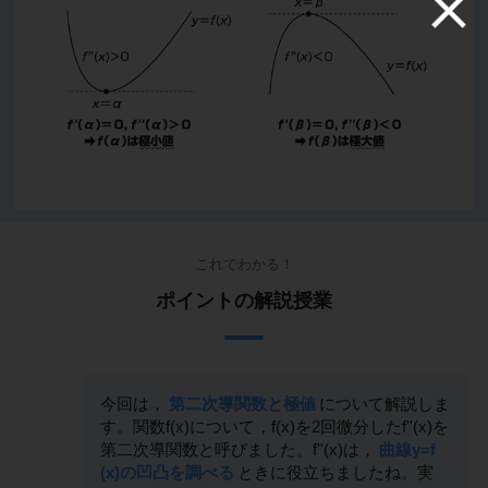
これでわかる！
ポイントの解説授業
今回は，
第二次導関数と極値
について解説しま
す。関数f(x)について，f(x)を2回微分したf''(x)を
第二次導関数と呼びました。f''(x)は，
曲線y=f
(x)の凹凸を調べる
ときに役立ちましたね。実