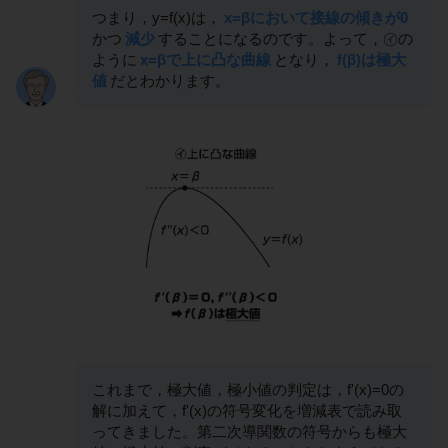
つまり，y=f(x)は，
x=βにおいて接線の傾きが0
かつ
減少
することになるのです。よって，㋑の
ように
x=βで上に凸な曲線
となり，
f(β)は極大
値
だとわかります。
これまで，極大値，極小値の判定は，f'(x)=0の
解に加えて，f'(x)の符号変化を増減表で読み取
ってきました。第二次導関数の符号からも極大