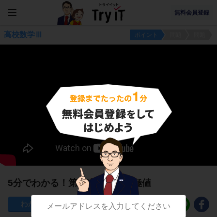
無料会員登録
高校数学Ⅲ
ポイント
問題
問題
5分でわかる！第２次導関数と極値
107