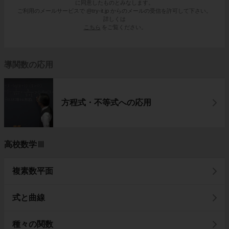
に同意したものとみなします。
ご利用のメールサービスで @try-it.jp からのメールの受信を許可して下さい。
詳しくは
こちら
をご覧ください。
導関数の応用
方程式・不等式への応用
高校数学Ⅲ
複素数平面
式と曲線
種々の関数