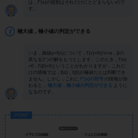
は，f''(x)の役割はそれだけにとどまらないので
す。
極大値，極小値の判定ができる
いま，曲線y=f(x)について，f'(x)=0がx=α，βの
異なる2つの解をもつとします。このとき，f'(α)
=0，f'(β)=0ということがわかりますが，これだ
けの情報では，f(α)，f(β)が極値だとは判断でき
ません。しかし，これに
f''(x)の符号
の情報が加
わると，
極大値，極小値の判定ができる
ように
なるのです。
POINT