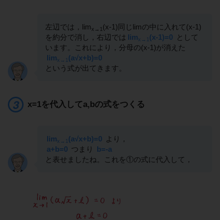
左辺では，lim
(x-1)同じlimの中に入れて(x-1)
x→1
を約分で消し，右辺では
lim
(x-1)=0
として
x→1
います。これにより，分母の(x-1)が消えた
lim
(a√x+b)=0
x→1
という式が出てきます。
x=1を代入してa,bの式をつくる
lim
(a√x+b)=0
より，
x→1
a+b=0
つまり
b=-a
と表せましたね。これを①の式に代入して，