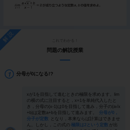
解説
これでわかる！
問題の解説授業
分母が0になる!?
xが1を目指して進むときの極限を求めます。lim
の横の式に注目すると，x=1を単純代入したと
き，分母の(x-1)は0を目指して進み，分子の(a√x
+b)は定数a+bを目指して進みます。
分母が0，
分子が定数
となり，本来ならば計算はできませ
ん。しかし，この式の
極限は2という定数
が出