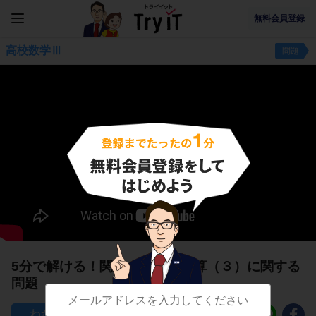
無料会員登録
高校数学Ⅲ
問題
5分で解ける！関数の極限の計算（３）に関する
問題
115