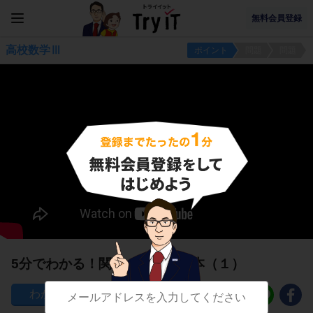
無料会員登録
高校数学Ⅲ
ポイント
問題
問題
5分でわかる！関数の極限の基本（１）
228