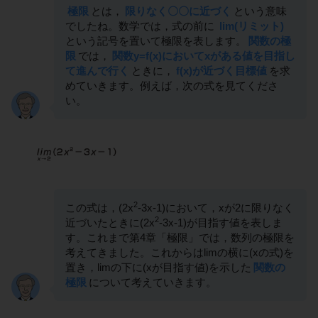
極限
とは，
限りなく〇〇に近づく
という意味
でしたね。数学では，式の前に
lim(リミット)
という記号を置いて極限を表します。
関数の極
限
では，
関数y=f(x)においてxがある値を目指し
て進んで行く
ときに，
f(x)が近づく目標値
を求
めていきます。例えば，次の式を見てくださ
い。
2
この式は，(2x
-3x-1)において，xが2に限りなく
2
近づいたときに(2x
-3x-1)が目指す値を表しま
す。これまで第4章「極限」では，数列の極限を
考えてきました。これからはlimの横に(xの式)を
置き，limの下に(xが目指す値)を示した
関数の
極限
について考えていきます。