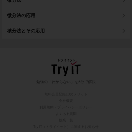
微分法
微分法の応用
積分法とその応用
勉強の「わからない」を5分で解決
無料会員登録10のメリット
会社概要
利用規約・プライバシーポリシー
よくある質問
授業一覧
Try IT（トライイット）に関するお知らせ