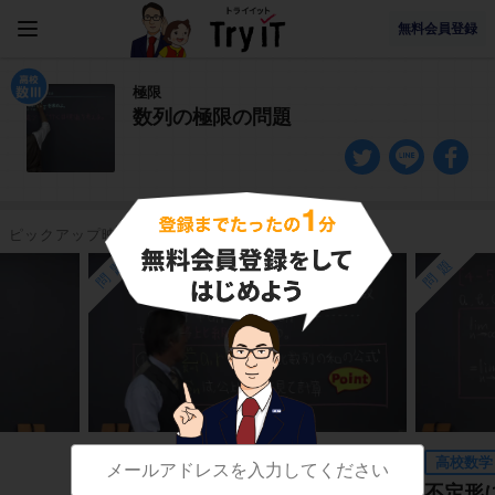
無料会員登録
極限
数列の極限の問題
ピックアップ映像授業
問題
問題
高校数学Ⅲ
高校数学
無限等比級数（１）
不定形