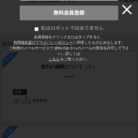
会員登録をクリックまたはタップすると、
利用規約及びプライバシーポリシー
に同意したものとみなします。
数列の極限の練習・例題ピックアップ
ご利用のメールサービスで @try-it.jp からのメールの受信を許可して下さ
い。詳しくは
問題
こちら
をご覧ください。
数列の極限について（１）
問題