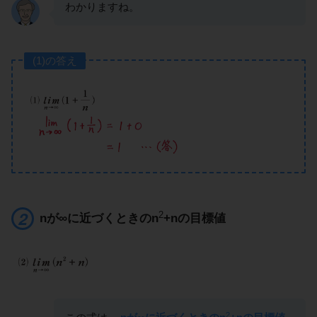
わかりますね。
(1)の答え
2
nが∞に近づくときのn
+nの目標値
2