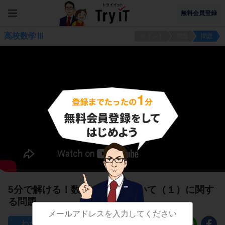
無料会員登録
高校数学Ⅲ
ポイント
問題
問題
5分で解ける！数列の極限について（１）に関す
る問題
86