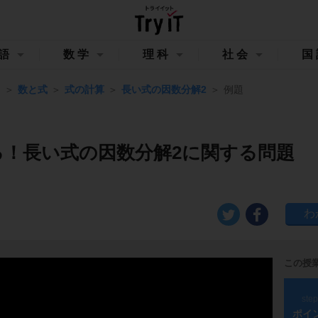
語
数学
理科
社会
国
Ⅰ
数と式
式の計算
長い式の因数分解2
例題
る！長い式の因数分解2に関する問題
この授
ste
ポイ