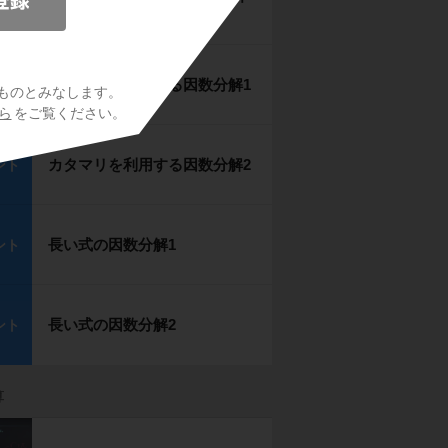
ント
アップ）
カタマリを利用する因数分解1
ント
ものとみなします。
ら
をご覧ください。
カタマリを利用する因数分解2
ント
長い式の因数分解1
ント
長い式の因数分解2
ント
算