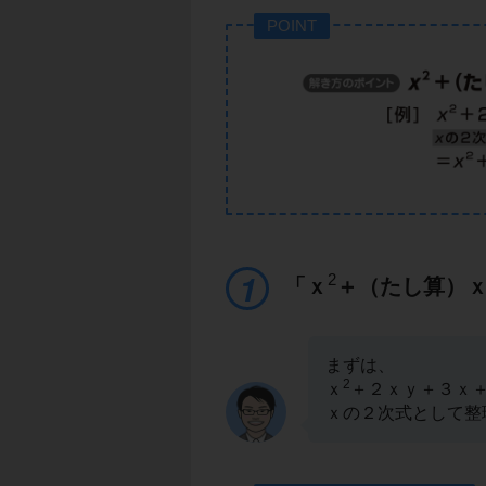
POINT
2
「ｘ
＋（たし算）
まずは、
2
ｘ
＋２ｘｙ＋３ｘ
ｘの２次式として整