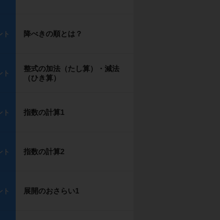
降べきの順とは？
ント
整式の加法（たし算）・減法
ント
（ひき算）
指数の計算1
ント
指数の計算2
ント
展開のおさらい1
ント