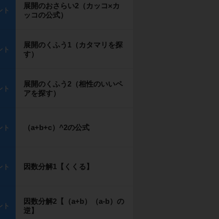
展開のおさらい2（カッコ×カ
ント
ッコの公式）
展開のくふう1（カタマリを探
ント
す）
展開のくふう2（相性のいいペ
ント
アを探す）
（a+b+c）^2の公式
ント
因数分解1【くくる】
ント
因数分解2【（a+b）（a-b）の
ント
逆】