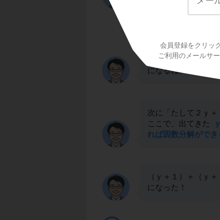
2
まずは「かけてｙ
会員登録をクリッ
2
ｙ
＋３ｙ＋２を因
ご利用のメールサービ
2
ｙ
＋３ｙ＋２＝（
になるね。
次に「たして２ｙ＋
ここで、出てきた
れば因数分解ができ
（ｙ＋１）＋（ｙ＋
になった！