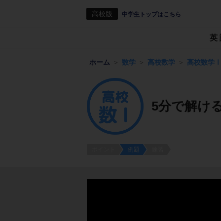
高校版
中学生トップはこちら
英
ホーム
数学
高校数学
高校数学
5分で解け
ポイント
例題
練習