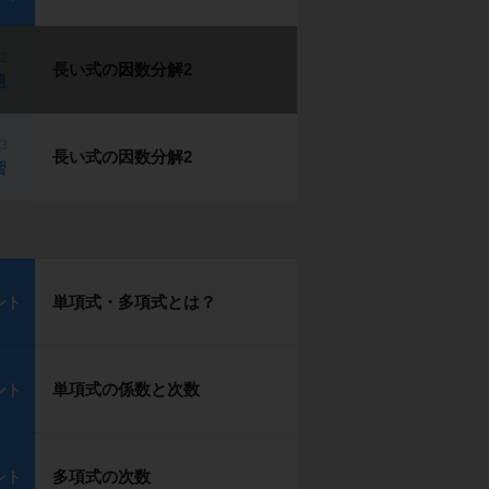
p2
長い式の因数分解2
題
p3
長い式の因数分解2
習
単項式・多項式とは？
ント
単項式の係数と次数
ント
多項式の次数
ント