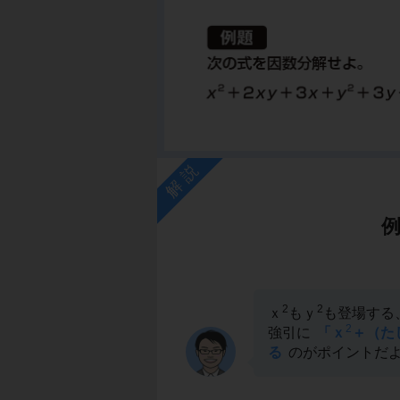
解説
2
2
ｘ
もｙ
も登場する
2
強引に
「ｘ
＋（た
る
のがポイントだ