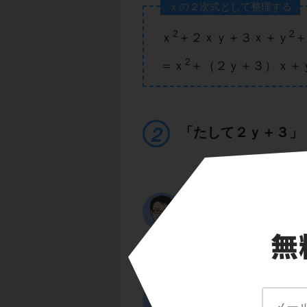
ｘの２次式として整理する
2
2
ｘ
＋２ｘｙ＋３ｘ＋ｙ
＋
2
＝ｘ
＋（２ｙ＋３）ｘ＋
「たして２ｙ＋３」
ここで、
2
ｘ
＋（２ｙ＋３）
2
を
「ｘ
＋（たし算
「たして２ｙ＋３」
2
「かけてｙ
＋３ｙ
になる組み合わせを