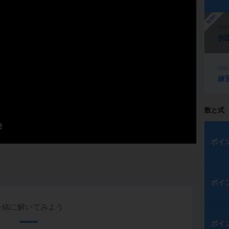
勉強中
ste
例
ste
練
数と式
ポイ
ポイ
一緒に解いてみよう
ポイ