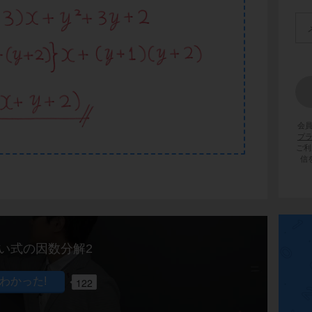
会
プ
ご利
信
い式の因数分解2
122