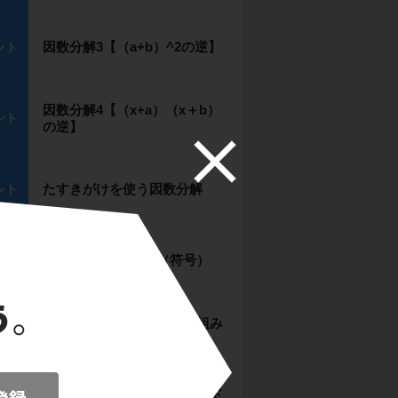
因数分解3【（a+b）^2の逆】
ント
因数分解4【（x+a）（x＋b）
ント
の逆】
たすきがけを使う因数分解
ント
たすきがけのコツ1（符号）
ント
たすきがけのコツ2（数の組み
ント
合わせ）
たすきがけのコツ3（スピード