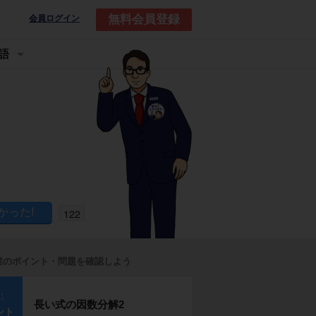
無料会員登録
会員ログイン
語
122
業のポイント・問題を確認しよう
p1
長い式の因数分解2
ント