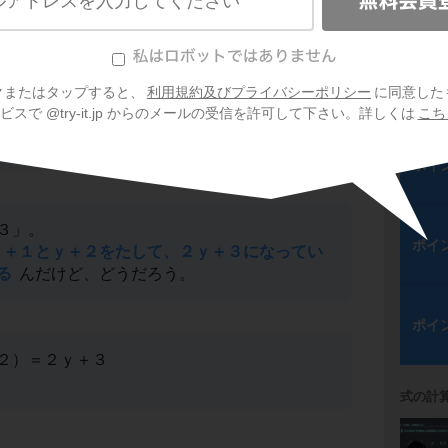
ポイ
＋３ｙ＋２」を探そう。
ポイ
クまたはタップすると、
利用規約及びプライバシーポリシー
に同意した
数分解すると、
スで @try-it.jp からのメールの受信を許可して下さい。詳しくは
こち
ｙ＋１）（ｙ＋２）
ポイ
３」。
ポイ
ｙ＋１とｙ＋２をたして、２ｙ＋３になってい
る
んだけど、どうだろう。
ポイ
２）＝２ｙ＋３
式の計