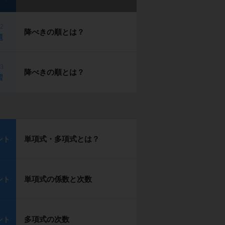
p2
降べきの順とは？
題
p3
降べきの順とは？
習
単項式・多項式とは？
ント
単項式の係数と次数
ント
多項式の次数
ント