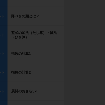
降べきの順とは？
ント
整式の加法（たし算）・減法
ント
（ひき算）
指数の計算1
ント
指数の計算2
ント
展開のおさらい1
ント