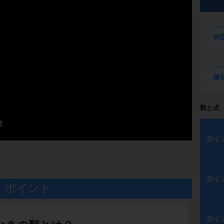
ste
例
ste
練
数と式
ポイ
ポイ
ポイント
ポイ