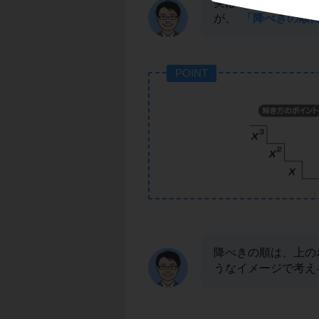
実はこの
「次数が
が、
「降べきの順
POINT
降べきの順は、上の
うなイメージで考え