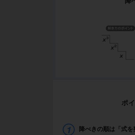
降
ポイ
降べきの順は「式を