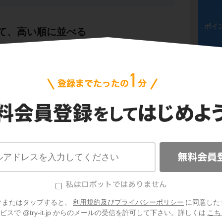
ポイ
て、高い順に並べる
ポイ
べきの順に整理してみると
ポイ
べきの順に整理せよ。
ポイ
ポイ
右肩の数字、つまり
次数が高い順に並べると
クまたはタップすると、
利用規約及びプライバシーポリシー
に同意した
！
スで @try-it.jp からのメールの受信を許可して下さい。詳しくは
こち