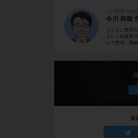
この授業の先
今川 和哉 
どんなに数学
という超重要ポ
ルで整理。難
友