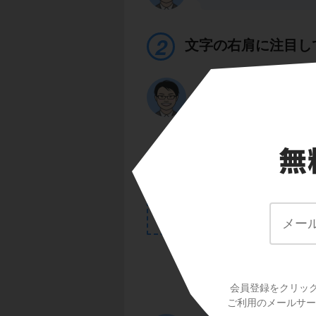
文字の右肩に注目し
そこでこの式を、降
例
2
3
－３－ｘ
＋２ｘ＋ｘ
を降
3
2
➔ｘ
－ｘ
＋２ｘ－３
文字ｘに注目して、
会員登録をクリッ
スッキリした
ね！
ご利用のメールサービ