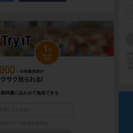
会
プ
ご利
信
る教科書にあわせて勉強できる