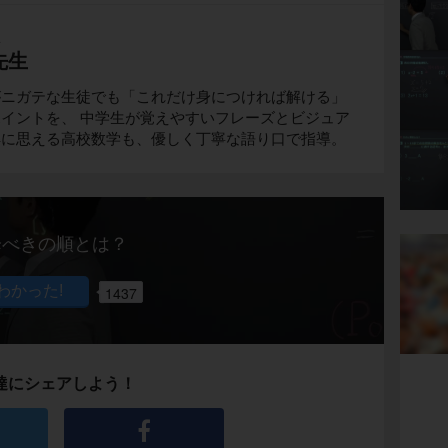
生
先生
がニガテな生徒でも「これだけ身につければ解ける」
イントを、 中学生が覚えやすいフレーズとビジュア
解に思える高校数学も、優しく丁寧な語り口で指導。
降べきの順とは？
1437
達にシェアしよう！