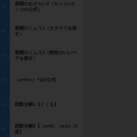
展開のおさらい2（カッコ×カ
ント
ッコの公式）
展開のくふう1（カタマリを探
ント
す）
展開のくふう2（相性のいいペ
ント
アを探す）
（a+b+c）^2の公式
ント
因数分解1【くくる】
ント
因数分解2【（a+b）（a-b）の
ント
逆】