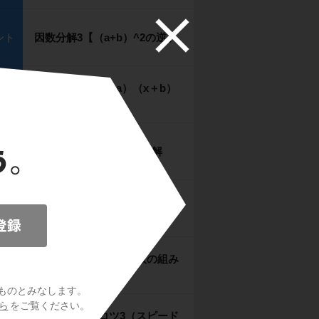
因数分解3【（a+b）^2の逆】
ント
因数分解4【（x+a）（x＋b）
ント
の逆】
たすきがけを使う因数分解
ント
たすきがけのコツ1（符号）
ント
たすきがけのコツ2（数の組み
ント
合わせ）
ものとみなします。
ら
をご覧ください。
たすきがけのコツ3（スピード