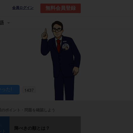
無料会員登録
会員ログイン
語
1437
業のポイント・問題を確認しよう
p1
降べきの順とは？
ント