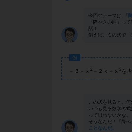
今回のテーマは
「
「降べきの順」って
話！
例えば、次の式で「
例
2
3
－３－ｘ
＋２ｘ＋ｘ
を降
この式を見ると、何
いつも見る数学の式
って思わないかな。
そうなんだ！「降べ
ことなんだ。