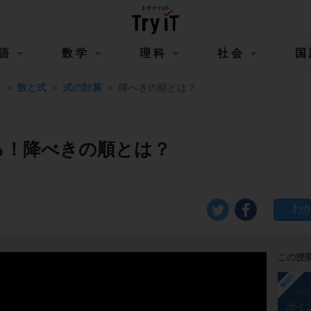
語
数学
理科
社会
国
Ⅰ
数と式
式の計算
降べきの順とは？
る！降べきの順とは？
この授
勉強中
ste
ポイ