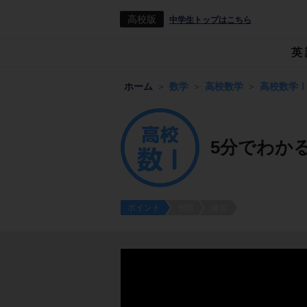
高校版
中学生トップはこちら
英
ホーム
数学
高校数学
高校数学
5分でわか
ポイント
例題
練習