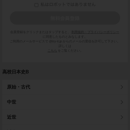
会員登録をクリックまたはタップすると、
利用規約・プライバシーポリシー
に同意したものとみなします。
ご利用のメールサービスで @try-it.jp からのメールの受信を許可して下さい。
詳しくは
こちら
をご覧ください。
高校日本史B
原始・古代
中世
近世