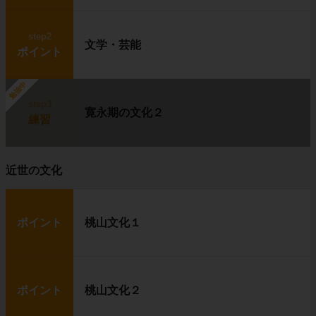
step2
文学・芸能
ポイント
勉強中
step3
寛永期の文化２
練習
近世の文化
ポイント
桃山文化１
ポイント
桃山文化２