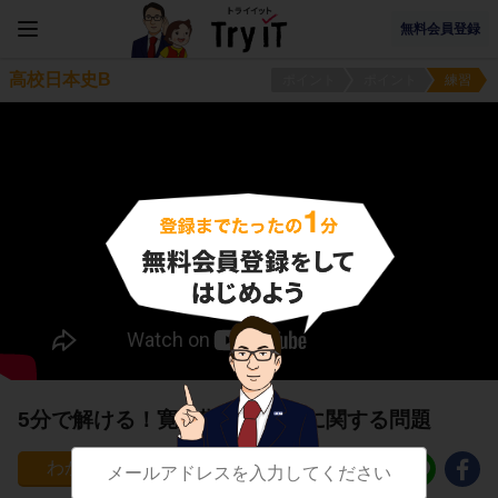
無料会員登録
高校日本史B
ポイント
ポイント
練習
5分で解ける！寛永期の文化２に関する問題
12