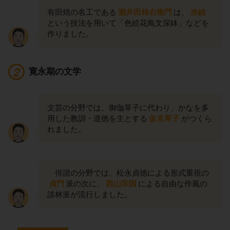
有田焼の名工である
酒井田柿右衛門
は、
赤絵
という技法を用いて「色絵花鳥文深鉢」などを
作りました。
寛永期の文学
文芸の分野では、御伽草子に代わり、かなを多
用した教訓・道徳を主とする
仮名草子
がつくら
れました。
俳諧の分野では、松永貞徳による形式重視の
貞門
派の次に、
西山宗因
による自由な作風の
談林派が流行しました。