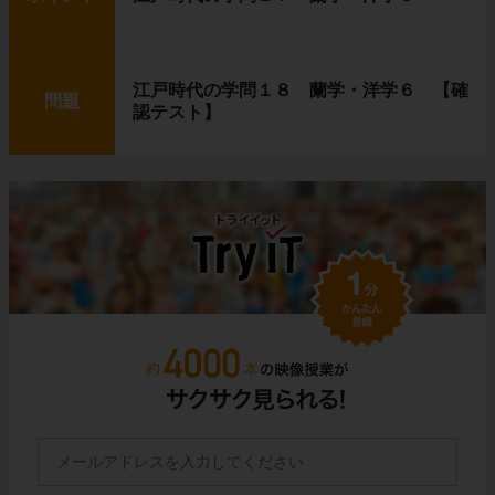
江戸時代の学問１８ 蘭学・洋学６ 【確
問題
認テスト】