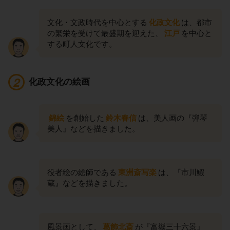
文化・文政時代を中心とする
化政文化
は、都市
の繁栄を受けて最盛期を迎えた、
江戸
を中心と
する町人文化です。
化政文化の絵画
錦絵
を創始した
鈴木春信
は、美人画の『弾琴
美人』などを描きました。
役者絵の絵師である
東洲斎写楽
は、『市川鰕
蔵』などを描きました。
風景画として、
葛飾北斎
が『富嶽三十六景』