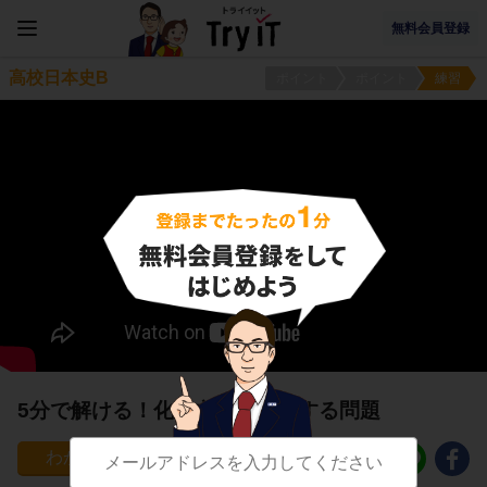
無料会員登録
高校日本史B
ポイント
ポイント
練習
5分で解ける！化政文化１に関する問題
17