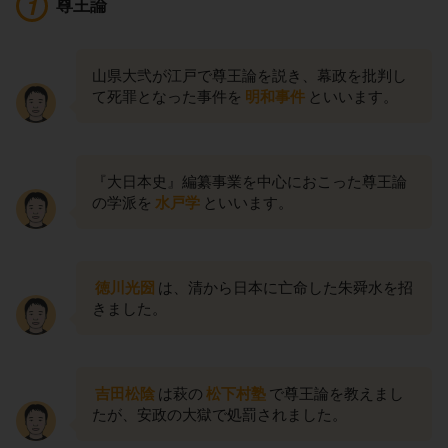
尊王論
山県大弐が江戸で尊王論を説き、幕政を批判し
て死罪となった事件を
明和事件
といいます。
『大日本史』編纂事業を中心におこった尊王論
の学派を
水戸学
といいます。
徳川光圀
は、清から日本に亡命した朱舜水を招
きました。
吉田松陰
は萩の
松下村塾
で尊王論を教えまし
たが、安政の大獄で処罰されました。