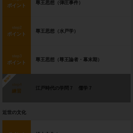
尊王思想（弾圧事件）
ポイント
step2
尊王思想（水戸学）
ポイント
step3
尊王思想（尊王論者・幕末期）
ポイント
勉強中
step4
江戸時代の学問７ 儒学７
練習
近世の文化