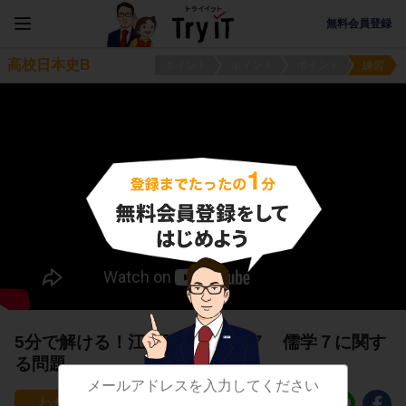
無料会員登録
高校日本史B
ポイント
ポイント
ポイント
練習
5分で解ける！江戸時代の学問７ 儒学７に関す
る問題
9