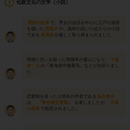
化政文化の文学（小説）
寛政の改革
で、男女の会話を中心に江戸の遊里
を描いた
洒落本
や、風刺の効いた絵入りの小説
である
黄表紙
が厳しく取り締まられました。
滑稽と笑いを狙った滑稽本が盛んになり、
十返
舎一九
の『東海道中膝栗毛』などが出回りまし
た。
恋愛物を扱った人情本の作者である
為永春水
は、
『春色梅児誉美』
を著しましたが、
天保
の改革
で処罰されました。