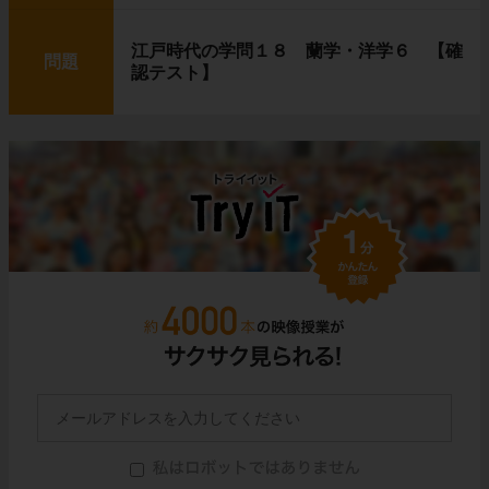
江戸時代の学問１８ 蘭学・洋学６ 【確
問題
認テスト】