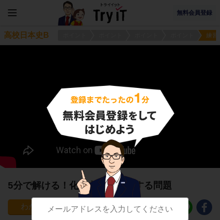
無料会員登録
高校日本史B
ポイント
ポイント
ポイント
ポイント
練習
5分で解ける！化政文化４に関する問題
8