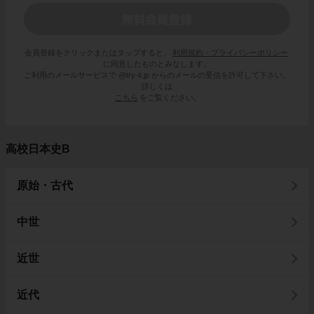
会員登録をクリックまたはタップすると、
利用規約・プライバシーポリシー
に同意したものとみなします。
ご利用のメールサービスで @try-it.jp からのメールの受信を許可して下さい。
詳しくは
こちら
をご覧ください。
高校日本史B
原始・古代
中世
近世
近代